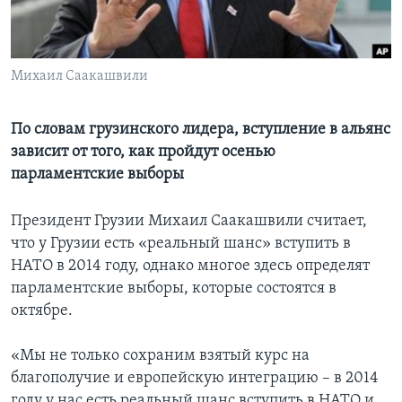
Learning English
Михаил Саакашвили
СОЦИАЛЬНЫЕ СЕТИ
По словам грузинского лидера, вступление в альянс
зависит от того, как пройдут осенью
Языки
парламентские выборы
Президент Грузии Михаил Саакашвили считает,
что у Грузии есть «реальный шанс» вступить в
НАТО в 2014 году, однако многое здесь определят
парламентские выборы, которые состоятся в
октябре.
«Мы не только сохраним взятый курс на
благополучие и европейскую интеграцию – в 2014
году у нас есть реальный шанс вступить в НАТО и