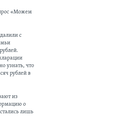
апрос «Можем
удалили с
емьи
рублей.
екларации
о узнать, что
сяч рублей в
зают из
ормацию о
остались лишь