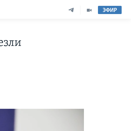
ЭФИР
езли