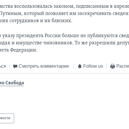
мства воспользовалась законом, подписанным в апреле
утиным, который позволяет им засекречивать сведен
оих сотрудников и их близких.
о указу президента России больше не публикуются све
ходах и имуществе чиновников. То же разрешили депу
вета Федерации.
ься
Смотреть комментарии
Follow us
Распе
ио Свобода
овости