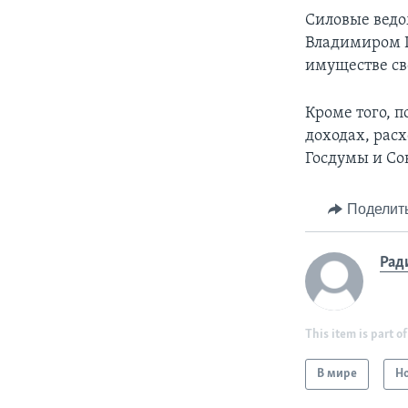
Силовые ведо
Владимиром П
имуществе св
Кроме того, п
доходах, рас
Госдумы и Со
Поделит
Рад
This item is part of
В мире
Н