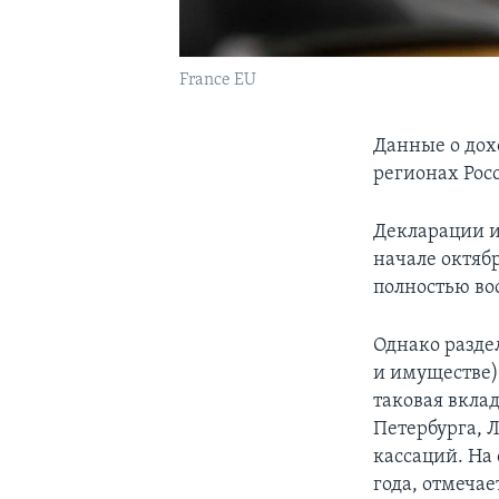
France EU
Данные о дохо
регионах Рос
Декларации и
начале октяб
полностью во
Однако разде
и имуществе)
таковая вклад
Петербурга, 
кассаций. На 
года, отмечае