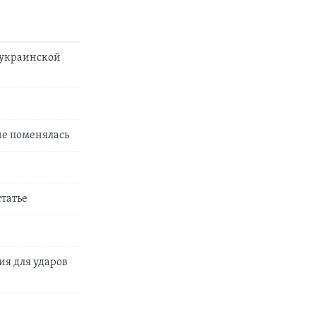
 украинской
не поменялась
статье
я для ударов