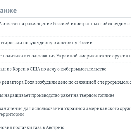
также
 ответят на размещение Россией иностранных войск рядом с
тировали новую ядерную доктрину России
: политика использования Украиной американского оружия 
ан из Кореи в США по делу о кибервымогательстве
в редактора Doxa возбудили дело по связанной с терроризмом 
ия наращивает производство ракет на твердом топливе
раничения для использования Украиной американского оружи
 территории
новил поставки газа в Австрию