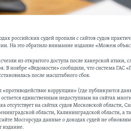
дах российских судей пропали с сайтов судов практич
сии. На это обратило внимание издание «Можем объяс
счезли из открытого доступа после хакерской атаки, 
ря. В ноябре «Ведомости» сообщили, что система ГАС 
сстановилась после масштабного сбоя.
л «противодействие коррупции» (где публикуются дан
 остается единственным недоступным на сайтах многих
ка отсутствует на сайтах судов Московской области, Са
Ленинградской области, Калининградской области, а т
сайте Мосгорсуда данные о доходах судей не обновляю
т издание.