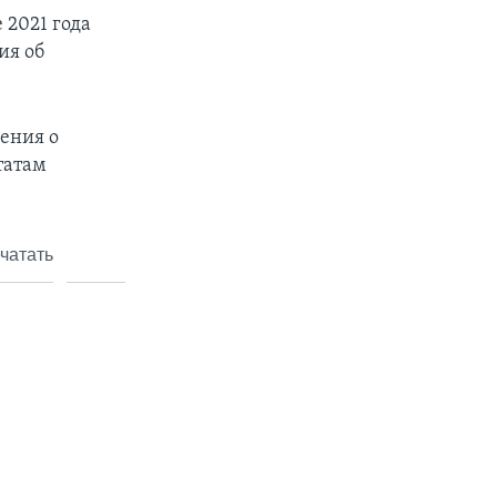
 2021 года
ия об
дения о
татам
чатать