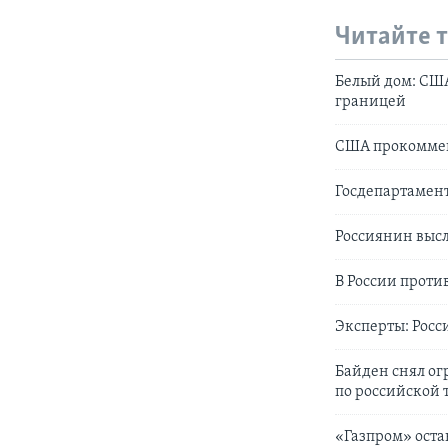
Читайте 
Белый дом: США
границей
США прокоммен
Госдепартамент
Россиянин высл
В России проти
Эксперты: Росс
Байден снял ог
по российской
«Газпром» оста