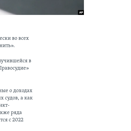
ески во всех
нить».
случившейся в
«Правосудие»
ные о доходах
 судов, а как
нкт-
акже ряда
тся с 2022