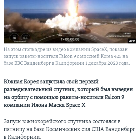
Learning English
СОЦИАЛЬНЫЕ СЕТИ
На этом cтопкадре из видео компании SpaceX, показан
запуск ракеты-носителя Falcon 9 с миссией Korea 425 на
Языки
базе ВВС Ванденберг в Калифорнии 1 декабря 2023 года.
Южная Корея запустила свой первый
разведывательный спутник, который был выведен
на орбиту с помощью ракеты-носителя Falcon 9
компании Илона Маска Space X
Запуск южнокорейского спутника состоялся в
пятницу на базе Космических сил США Ванденберг
в Калифорнии.