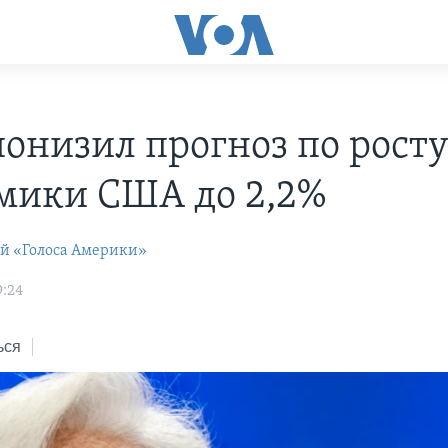
онизил прогноз по рост
мики США до 2,2%
ей «Голоса Америки»
9:24
ься