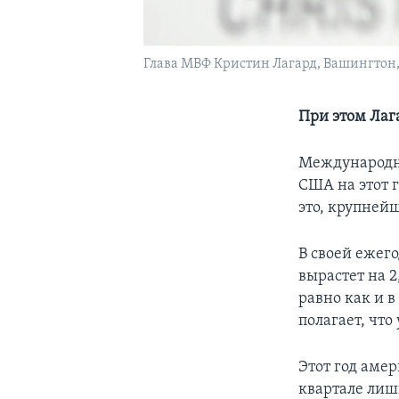
Глава МВФ Кристин Лагард, Вашингтон,
При этом Лаг
Международны
США на этот г
это, крупней
В своей ежег
вырастет на 2
равно как и в
полагает, что
Этот год аме
квартале лиш