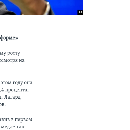
 форме»
му росту
есмотря на
этом году она
,4 процента,
д. Лагард
ов.
авив в первом
замедлению