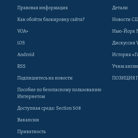
Правовая информация
Детали
Как обойти блокировку сайта?
Новости СШ
VOA+
Нью-Йорк 
iOS
Дискуссия 
Android
История «Г
RSS
Учим англ
Learning English
Подпишитесь на новости
ПОЗИЦИЯ 
Пособие по безопасному пользованию
СОЦИАЛЬНЫЕ СЕТИ
Интернетом
Доступная среда: Section 508
Вакансии
Приватность
Языки