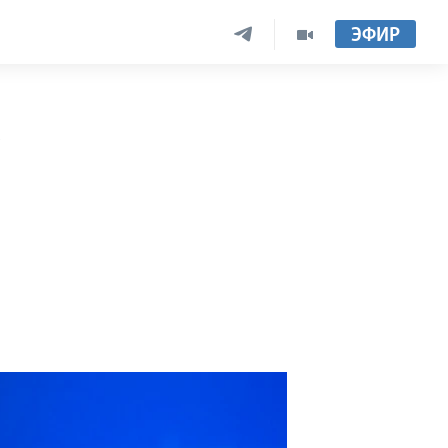
ЭФИР
у