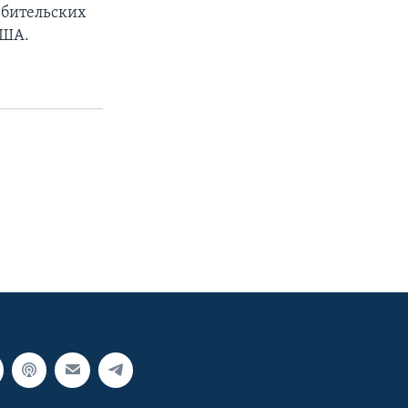
ебительских
США.