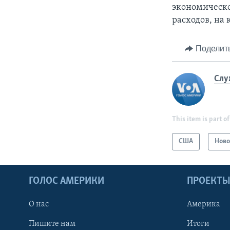
экономическо
расходов, на
Поделит
Слу
This item is part of
США
Ново
ГОЛОС АМЕРИКИ
ПРОЕКТ
О нас
Америка
Пишите нам
Итоги