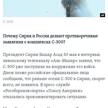
Learning English
СОЦИАЛЬНЫЕ СЕТИ
C-300
Почему Сирия и Россия делают противоречивые
заявления о комплексах С-300?
Языки
Президент Сирии Башар Асад 30 мая в интервью
ливанскому телеканалу «Аль-Манар» заявил, что
С-300 уже поступили на вооружение его войск.
Днем позже российские официальные лица
сообщили, что раньше осени С-300 в Сирии, скорее
всего, не появятся. В пресс-службе
«Рособоронэкспорта» «Голосу Америки»
отказались прокомментировать ситуацию.