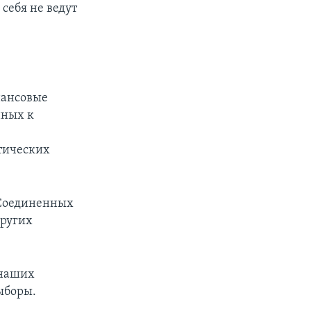
себя не ведут
нансовые
нных к
атических
 Соединенных
других
 наших
ыборы.