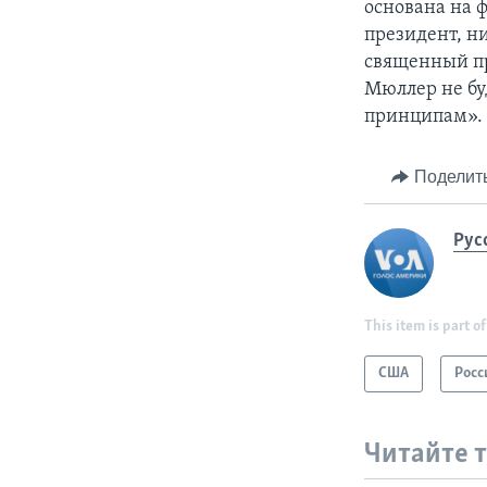
основана на 
президент, ни
священный при
Мюллер не бу
принципам».
Поделит
Рус
This item is part of
США
Росс
Читайте 