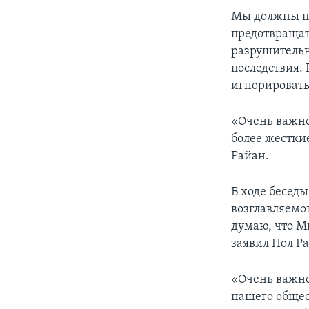
Мы должны п
предотвращат
разрушительн
последствия. 
игнорироват
«Очень важно
более жестки
Райан.
В ходе беседы
возглавляемо
думаю, что М
заявил Пол Р
«Очень важно
нашего общест