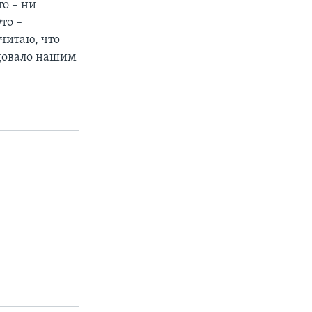
о – ни
то –
считаю, что
едовало нашим