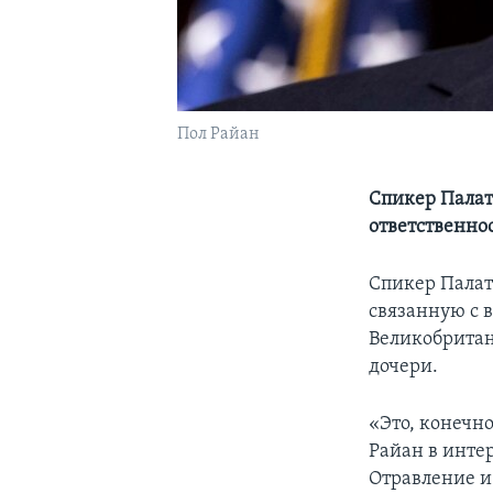
Пол Райан
Спикер Палат
ответственно
Спикер Палат
связанную с 
Великобритан
дочери.
«Это, конечн
Райан в интер
Отравление и