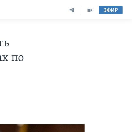
ЭФИР
ть
ах по