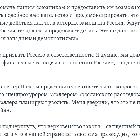
омочь нашим союзникам и предоставить им возможн
ь подобное вмешательство и продемонстрировать, что
ые действия как те, в которых замешана Россия, буду
Россия это делала и продолжает делать. Это не должно
ься западными демократиями».
 призвать Россию к ответственности. Я думаю, мы до
е финансовые санкции в отношении России», – подчер
 спикер Палаты представителей ответил и на вопрос о
го спецпрокурором Мюллером «российского расследов
юллера планируют уволить. Меня уверили, что это не п
айан.
 подчеркнуть, что верховенство закона – священный
ва и что в нашей стране есть система правосудия, ко