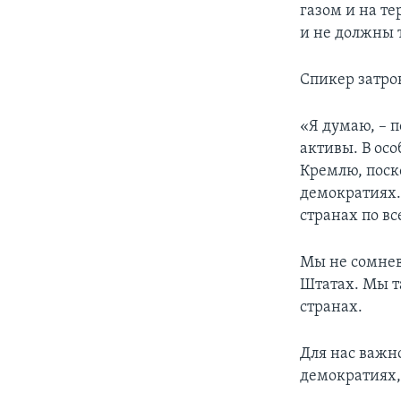
газом и на т
и не должны т
Спикер затро
«Я думаю, – 
активы. В ос
Кремлю, поск
демократиях. 
странах по вс
Мы не сомнев
Штатах. Мы т
странах.
Для нас важно
демократиях,