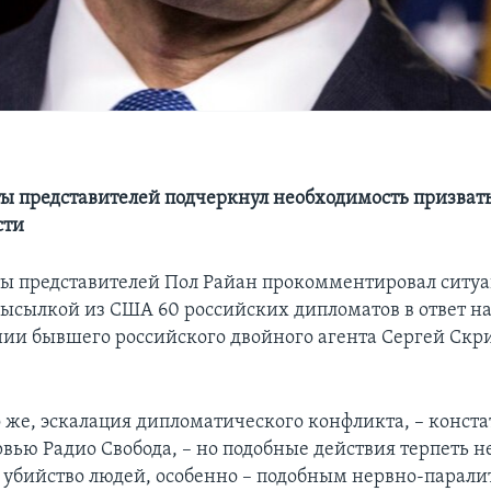
ы представителей подчеркнул необходимость призвать
сти
ы представителей Пол Райан прокомментировал ситу
высылкой из США 60 российских дипломатов в ответ на
ии бывшего российского двойного агента Сергей Скри
о же, эскалация дипломатического конфликта, – конст
вью Радио Свобода, – но подобные действия терпеть н
 убийство людей, особенно – подобным нервно-парал