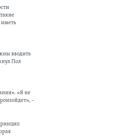
ости
 такие
т иметь
лжны вводить
кнул Пол
ания». «Я не
роизойдет», –
 принцип
торая