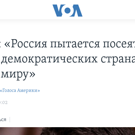
: «Россия пытается посея
в демократических стран
 миру»
 «Голоса Америки»
0:02
ься