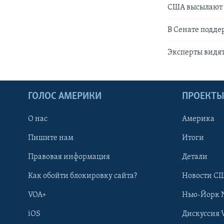
США высылают 
В Сенате подд
Эксперты видя
ГОЛОС АМЕРИКИ
ПРОЕКТ
О нас
Америка
Пишите нам
Итоги
Правовая информация
Детали
Как обойти блокировку сайта?
Новости СШ
VOA+
Нью-Йорк 
iOS
Дискуссия 