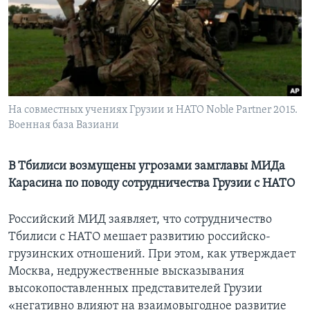
Learning English
СОЦИАЛЬНЫЕ СЕТИ
На совместных учениях Грузии и НАТО Noble Partner 2015.
Военная база Вазиани
Языки
В Тбилиси возмущены угрозами замглавы МИДа
Карасина по поводу сотрудничества Грузии с НАТО
Российский МИД заявляет, что сотрудничество
Тбилиси с НАТО мешает развитию российско-
грузинских отношений. При этом, как утверждает
Москва, недружественные высказывания
высокопоставленных представителей Грузии
«негативно влияют на взаимовыгодное развитие