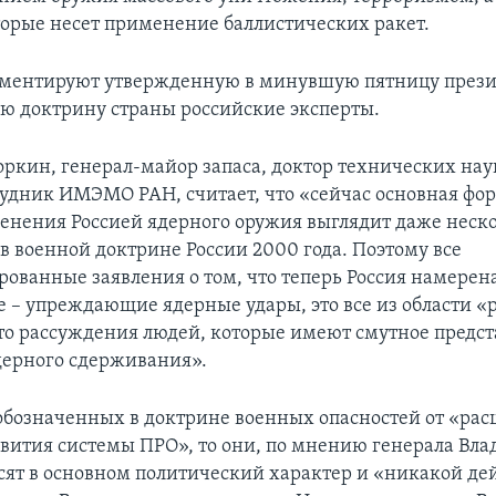
торые несет применение баллистических ракет.
мментируют утвержденную в минувшую пятницу през
ю доктрину страны российские эксперты.
ркин, генерал-майор запаса, доктор технических нау
удник ИМЭМО РАН, считает, что «сейчас основная фо
енения Россией ядерного оружия выглядит даже неско
 в военной доктрине России 2000 года. Поэтому все
ованные заявления о том, что теперь Россия намерен
 – упреждающие ядерные удары, это все из области «р
то рассуждения людей, которые имеют смутное предст
ерного сдерживания».
 обозначенных в доктрине военных опасностей от «ра
вития системы ПРО», то они, по мнению генерала Вл
сят в основном политический характер и «никакой де