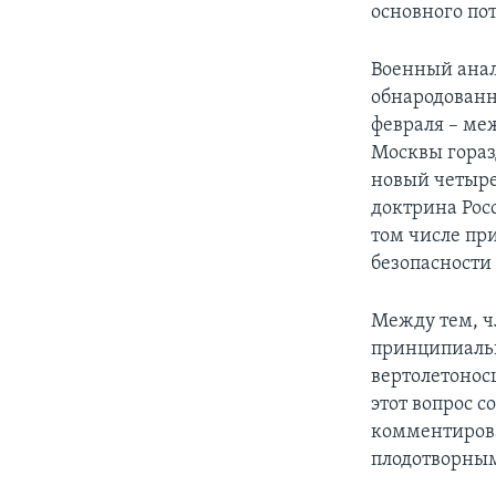
основного по
Военный анал
обнародованн
февраля – ме
Москвы гораз
новый четыре
доктрина Росс
том числе пр
безопасности 
Между тем, ч
принципиальн
вертолетонос
этот вопрос 
комментирова
плодотворны