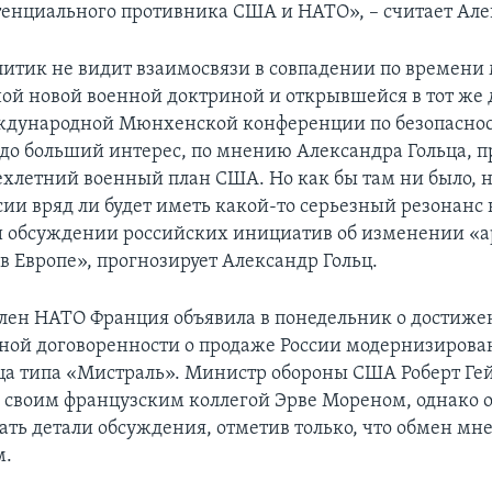
тенциального противника США и НАТО», – считает Але
итик не видит взаимосвязи в совпадении по времени
ой новой военной доктриной и открывшейся в тот же д
ждународной Мюнхенской конференции по безопаснос
до больший интерес, по мнению Александра Гольца, п
хлетний военный план США. Но как бы там ни было, н
ии вряд ли будет иметь какой-то серьезный резонанс 
и обсуждении российских инициатив об изменении «
в Европе», прогнозирует Александр Гольц.
лен НАТО Франция объявила в понедельник о достиж
ой договоренности о продаже России модернизирова
ца типа «Мистраль». Министр обороны США Роберт Гей
со своим французским коллегой Эрве Мореном, однако 
ть детали обсуждения, отметив только, что обмен м
м.