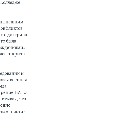
 Колледже
 и нынешним
 конфликтов
 что доктрина
его была
беждениями».
олее открыто
ледований и
овая военная
ыла
ирение НАТО
Учитывая, что
дение
упает против