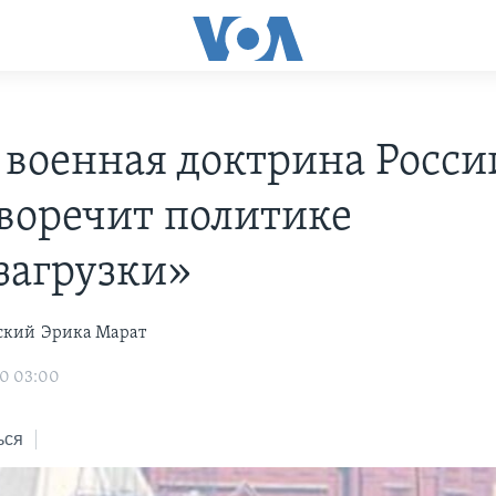
 военная доктрина Росси
воречит политике
загрузки»
ский
Эрика Марат
10 03:00
ься