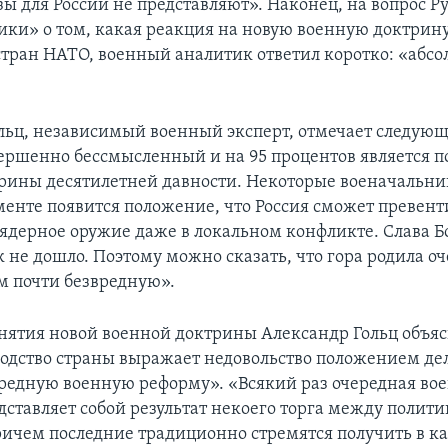
зы для России не представляют». Наконец, на вопрос Р
ики» о том, какая реакция на новую военную доктрин
 стран НАТО, военный аналитик ответил коротко: «абс
льц, независимый военный эксперт, отмечает следующ
ершенно бессмысленный и на 95 процентов является п
рины десятилетней давности. Некоторые военачальни
менте появится положение, что Россия сможет превен
 ядерное оружие даже в локальном конфликте. Слава Бо
 не дошло. Поэтому можно сказать, что гора родила о
 почти безвредную».
нятия новой военной доктрины Александр Гольц объясн
одство страны выражает недовольство положением дел
ередную военную реформу». «Всякий раз очередная во
дставляет собой результат некоего торга между полит
ичем последние традиционно стремятся получить в ка