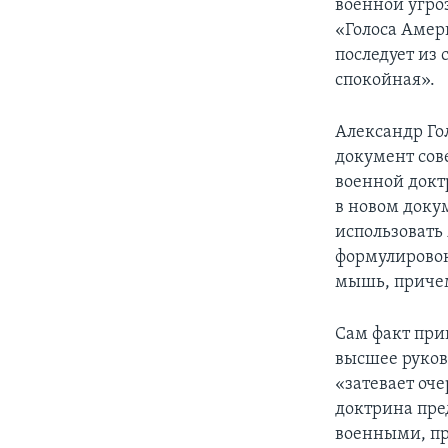
военной угро
«Голоса Амер
последует из
спокойная».
Александр Го
документ сов
военной докт
в новом доку
использовать
формулировок
мышь, причем
Сам факт при
высшее руков
«затевает оч
доктрина пре
военными, пр