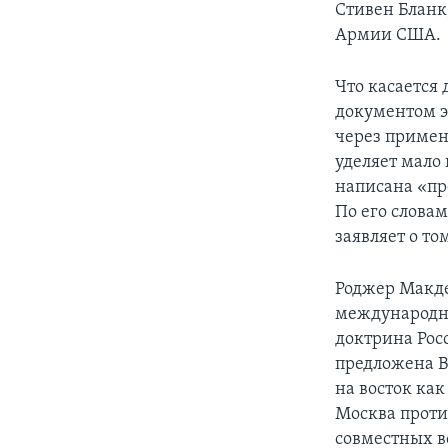
Стивен Бланк
Армии США.
Что касается
документом э
через примен
уделяет мало
написана «пр
По его словам
заявляет о то
Роджер Макде
международны
доктрина Рос
предложена 
на восток как
Москва проти
совместных в