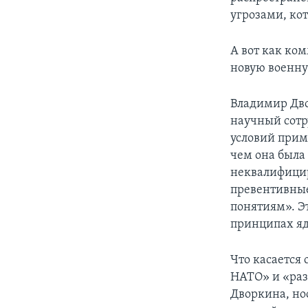
угрозами, ко
А вот как ко
новую военну
Владимир Дво
научный сотр
условий прим
чем она была
неквалифицир
превентивные
понятиям». Э
принципах яд
Что касается
НАТО» и «раз
Дворкина, но