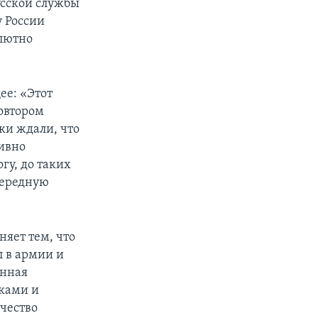
усской службы
у России
олютно
ее: «Этот
овтором
ки ждали, что
тивно
гу, до таких
чередную
яет тем, что
 в армии и
енная
иками и
чество