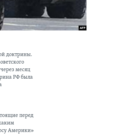
ной доктрины.
Советского
 через месяц
трина РФ была
а
стоящие перед
 каким
лосу Америки»