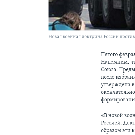
Новая военная доктрина России проти
Пятого февра
Напомним, что
Союза. Преды
после избран
утверждена в 
окончательно
формированию
«В новой вое
Россией. Док
образом эти 