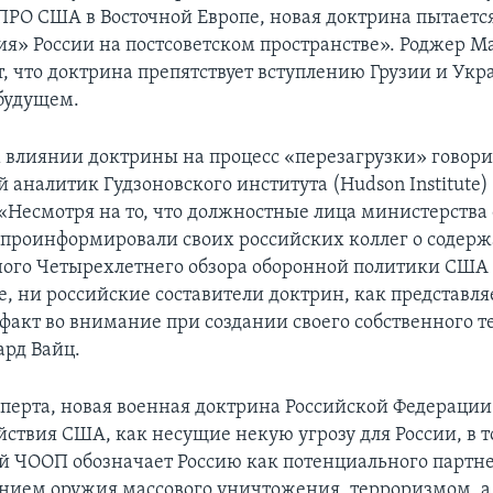
РО США в Восточной Европе, новая доктрина пытаетс
ия» России на постсоветском пространстве». Роджер 
т, что доктрина препятствует вступлению Грузии и Ук
будущем.
 влиянии доктрины на процесс «перезагрузки» говори
 аналитик Гудзоновского института (Hudson Institute)
«Несмотря на то, что должностные лица министерства
проинформировали своих российских коллег о содер
ого Четырехлетнего обзора оборонной политики США
, ни российские составители доктрин, как представляе
факт во внимание при создании своего собственного те
ард Вайц.
сперта, новая военная доктрина Российской Федерации
йствия США, как несущие некую угрозу для России, в т
 ЧООП обозначает Россию как потенциального партнер
нием оружия массового уничтожения, терроризмом, а