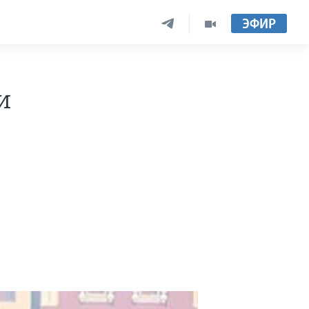
ЭФИР
и