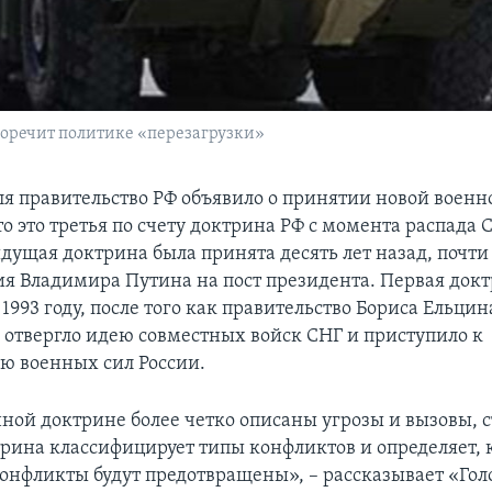
воречит политике «перезагрузки»
ля правительство РФ объявило о принятии новой воен
 это третья по счету доктрина РФ с момента распада 
дущая доктрина была принята десять лет назад, почти
ия Владимира Путина на пост президента. Первая док
1993 году, после того как правительство Бориса Ельцин
 отвергло идею совместных войск СНГ и приступило к
 военных сил России.
нной доктрине более четко описаны угрозы и вызовы, 
трина классифицирует типы конфликтов и определяет,
конфликты будут предотвращены», – рассказывает «Го