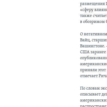
размещения П
«сферу влиян
также считае
в обозримом 
О негативном
Вайц, старший
Вашингтоне. 
США заранее 
опубликованн
американские
приняли этот 
отмечает Рич
По словам эк
описывает де
американский
распростране