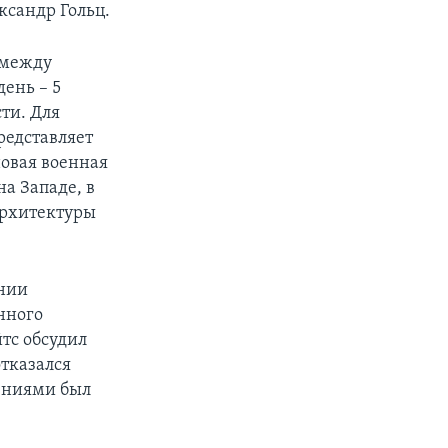
ксандр Гольц.
 между
ень – 5
ти. Для
редставляет
овая военная
на Западе, в
архитектуры
ении
нного
тс обсудил
отказался
нениями был