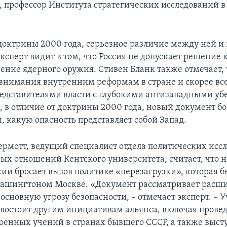
, профессор Института стратегических исследований в
 доктрины 2000 года, серьезное различие между ней
ксперт видит в том, что Россия не допускает решение
ение ядерного оружия. Стивен Бланк также отмечает,
 внимания внутренним реформам в стране и скорее вс
едставителями власти с глубокими антизападными у
, в отличие от доктрины 2000 года, новый документ б
м, какую опасность представляет собой Запад.
рмотт, ведущий специалист отдела политических исс
х отношений Кентского университета, считает, что н
сии бросает вызов политике «перезагрузки», которая б
Вашингтоном Москве. «Документ рассматривает расш
 основную угрозу безопасности, – отмечает эксперт. – 
востоит другим инициативам альянса, включая прове
оенных учений в странах бывшего СССР, а также выст