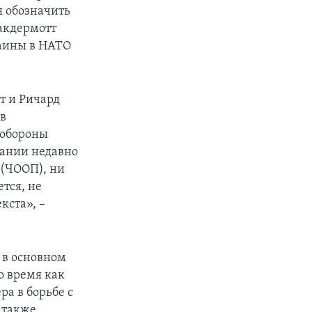
я обозначить
Макдермотт
раины в НАТО
т и Ричард
 в
 обороны
жании недавно
 (ЧООП), ни
тся, не
кста», –
 в основном
о время как
а в борьбе с
 также