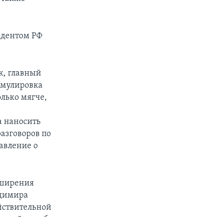
идентом РФ
к, главный
рмулировка
лько мягче,
а наносить
азговоров по
авление о
сширения
адимира
йствительной