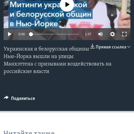
No media source currently available
Learning English
СОЦИАЛЬНЫЕ СЕТИ
0:00
1:37
Прямая ссылка
Украинская и белорусская общины
Языки
Нью-Йорка вышли на улицы
Манхэттена с призывами воздействовать на
российские власти
Поделиться