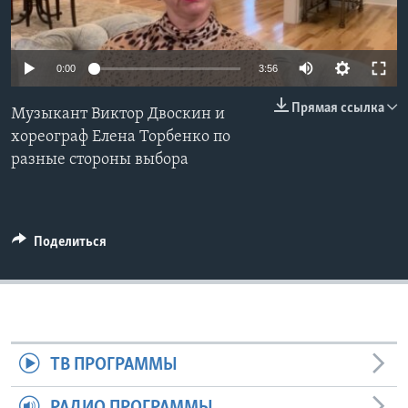
Learning English
0:00
3:56
СОЦИАЛЬНЫЕ СЕТИ
Прямая ссылка
Музыкант Виктор Двоскин и
хореограф Елена Торбенко по
разные стороны выбора
Языки
Поделиться
ТВ ПРОГРАММЫ