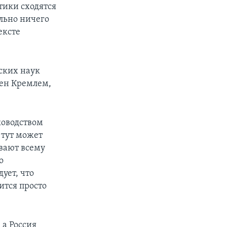
тики сходятся
льно ничего
ексте
ских наук
шен Кремлем,
ководством
 тут может
ывают всему
о
ует, что
ится просто
 а Россия