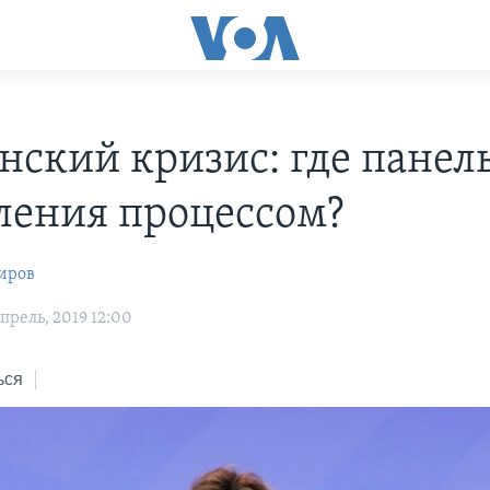
нский кризис: где панел
ления процессом?
иров
прель, 2019 12:00
ься