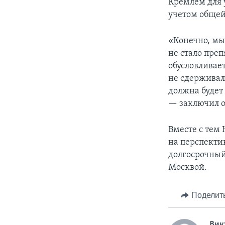
Кремлем для 
учетом общей
«Конечно, мы
не стало пре
обусловливает
не сдерживал
должна будет
— заключил о
Вместе с тем 
на перспекти
долгосрочный
Москвой.
Поделит
Вик