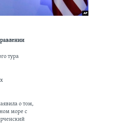
правлении
го тура
ах
аявила о том,
ном море с
ерченский