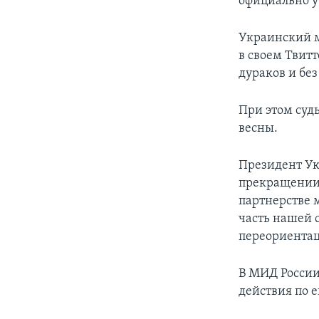
официально у
Украинский м
в своем Твитт
дураков и без
При этом суд
весны.
Президент Ук
прекращении 
партнерстве 
часть нашей 
переориентац
В МИД России
действия по 