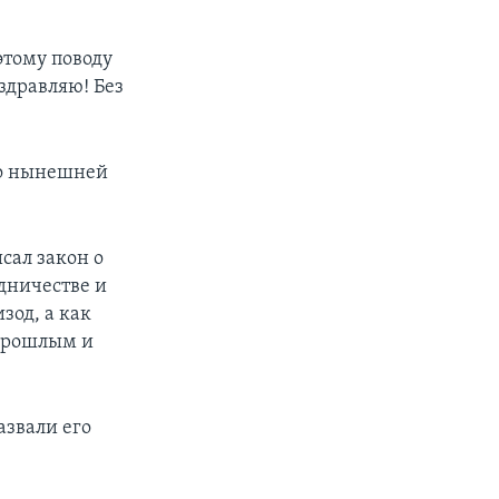
тому поводу
оздравляю! Без
до нынешней
сал закон о
дничестве и
зод, а как
 прошлым и
азвали его