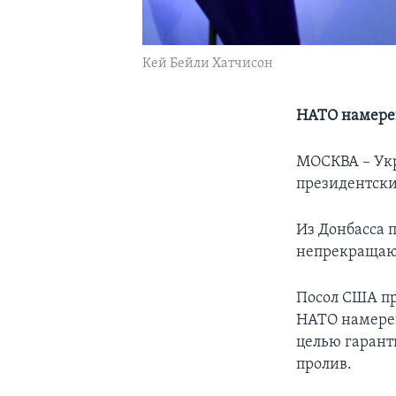
Кей Бейли Хатчисон
НАТО намерен
МОСКВА – Укр
президентски
Из Донбасса 
непрекращаю
Посол США пр
НАТО намерен
целью гарант
пролив.