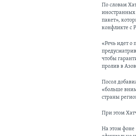
По словам Ха
иностранных 
пакет», кото
конфликте с 
«Речь идет о 
предусматрив
чтобы гарант
пролив в Азов
Посол добавил
«больше вним
страны регио
При этом Ха
На этом фоне