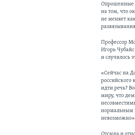
Опрошенные Р
на том, что 
не меняет ка
развязывания
Профессор Мо
Игорь Чубайс
и случилось э
«Сейчас на Д
российского к
идти речь? В
миру, что де
несовместимы 
нормальным н
невозможно»
Отсюда и отн