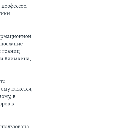
 профессор.
тики
формационной
 послание
и границ
 и Климкина,
что
 ему кажется,
ому, в
оров в
использована