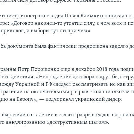
тратил силу договор о дружбе Украины с Россией.
инистр иностранных дел Павел Климкин написал по э
ере: «Договор наконец-то утратил силу, с чем всех и п
 приколов, и выборы тут ни при чем».
ьба документа была фактически предрешена задолго 
раины Петр Порошенко еще в декабре 2018 года подпи
его действия. «Непродление договора о дружбе, сотру
между Украиной и РФ следует рассматривать не как эпи
стратегии на окончательный разрыв с колониальным
ию на Европу», — подчеркнул украинский лидер.
 выразили сожаление в связи с разрывом договора и н
его аннулированию «деструктивным шагом».