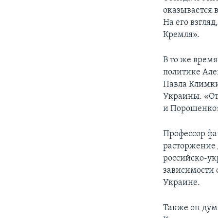
оказывается 
На его взгля
Кремля».
В то же врем
политике Але
Павла Климки
Украины. «От
и Порошенко
Профессор фа
расторжение д
российско-ук
зависимости 
Украине.
Также он дум