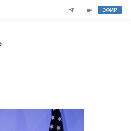
ЭФИР
ь