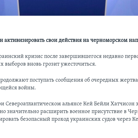
 активизировать свои действия на черноморском на
аинский кризис после завершившегося недавно перво
х выборов вновь грозит ужесточиться.
продолжают поступать сообщения об очередных жертв
щейся войны.
и Североатлантическом альянсе Кей Бейли Хатчисон з
о значительно расширить военное присутствие в Чер
ировать безопасный проход украинских судов через К