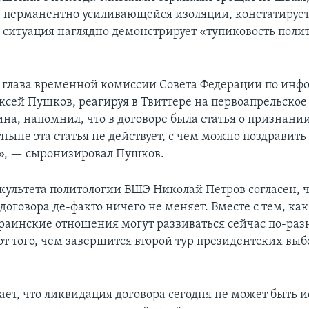
в перманентно усиливающейся изоляции, констатирует
д, ситуация наглядно демонстрирует «тупиковость поли
я глава временной комиссии Совета Федерации по ин
ксей Пушков, реагируя в Твиттере на первоапрельское
на, напомнил, что в договоре была статья о признани
ныне эта статья не действует, с чем можно поздравить
», — сыронизировал Пушков.
культета политологии ВШЭ Николай Петров согласен, 
оговора де-факто ничего не меняет. Вместе с тем, как
раинские отношения могут развиваться сейчас по-разн
от того, чем завершится второй тур президентских выб
ает, что ликвидация договора сегодня не может быть 