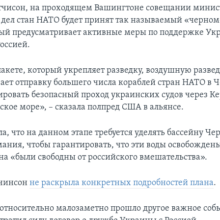
тчисон, на проходящем Вашингтоне совещании минис
дел стан НАТО будет принят так называемый «черно
рый предусматривает активные меры по поддержке Укр
Россией.
пакете, который укрепляет разведку, воздушную развед
ает отправку большего числа кораблей стран НАТО в Ч
ировать безопасный проход украинских судов через К
ское море», – сказала полпред США в альянсе.
а, что на данном этапе требуется уделять бассейну Че
ания, чтобы гарантировать, что эти воды освобождены
на «были свободны от российского вмешательства».
тчинсон
не раскрыла конкретных подробностей плана
.
 относительно малозаметно прошло другое важное собы