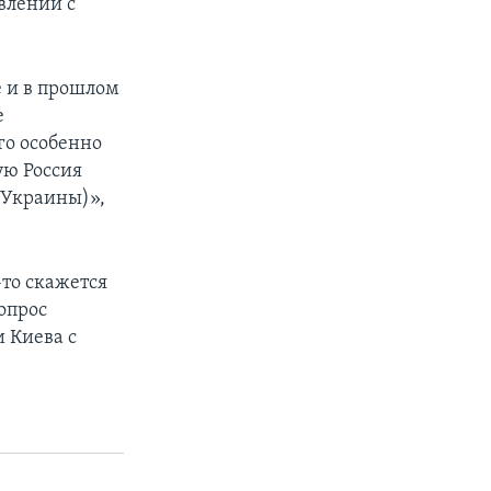
влении с
е и в прошлом
е
го особенно
ую Россия
(Украины)»,
-то скажется
опрос
 Киева с