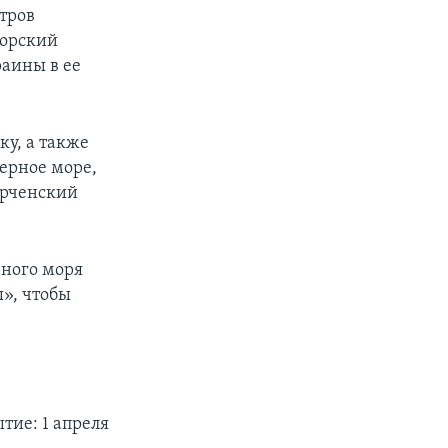
тров
морский
аины в ее
ку, а также
ерное море,
ерченский
рного моря
», чтобы
тие: 1 апреля