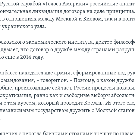
усской службой «Голоса Америки» российские анали
окончательная ликвидация договора на деле принципиа
к в отношениях между Москвой и Киевом, так и в конт
 украинского узла.
сковского экономического института, доктор философ
 думает, что договор о дружбе между странами разру
то еще в 2014 году.
онбассе находятся две армии, сформированные под ру
омандования, – говорит он. – Поэтому, о какой дружбе
ообще, происходящие сейчас в России процессы показ
мократизация, равно как и свободные выборы абсолютн
с тем курсом, который проводит Кремль. Из этого след
езависимым государствам дружить с Москвой станов
.
ошения с некогда близкими странами трещат по швам,