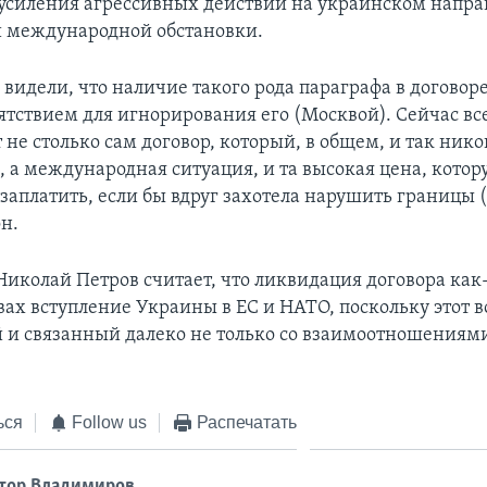
усиления агрессивных действий на украинском напра
 международной обстановки.
 видели, что наличие такого рода параграфа в договор
пятствием для игнорирования его (Москвой). Сейчас вс
 не столько сам договор, который, в общем, и так нико
, а международная ситуация, и та высокая цена, котор
 заплатить, если бы вдруг захотела нарушить границы 
н.
Николай Петров считает, что ликвидация договора как
вах вступление Украины в ЕС и НАТО, поскольку этот в
 и связанный далеко не только со взаимоотношениями
ься
Follow us
Распечатать
тор Владимиров