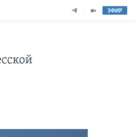
ЭФИР
есской