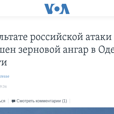
ультате российской атаки
шен зерновой ангар в Од
ти
resse
9:36
ься
Смотреть комментарии
(1)