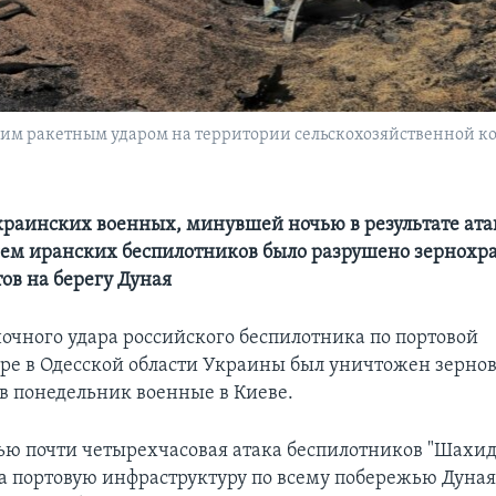
им ракетным ударом на территории сельскохозяйственной ко
раинских военных, минувшей ночью в результате ата
ем иранских беспилотников было разрушено зернохр
ов на берегу Дуная
ночного удара российского беспилотника по портовой
ре в Одесской области Украины был уничтожен зернов
 в понедельник военные в Киеве.
ью почти четырехчасовая атака беспилотников "Шахид
а портовую инфраструктуру по всему побережью Дуная