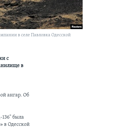
мпании в селе Павловка Одесской
ки с
анилище в
ой ангар. Об
-136" была
» в Одесской