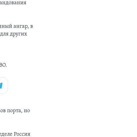
мандования
нный ангар, в
 для других
ВО.
в порта, но
еделе Россия