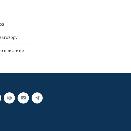
ра
азговору
то поистине