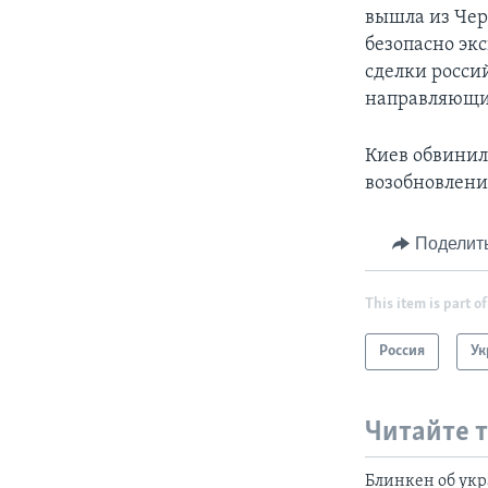
вышла из Чер
безопасно эк
сделки россий
направляющие
Киев обвинил
возобновлени
Поделит
This item is part of
Россия
Ук
Читайте 
Блинкен об укр