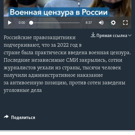
Learning English
0:00
8:37
СОЦИАЛЬНЫЕ СЕТИ
Прямая ссылка
Российские правозащитники
подчеркивают, что за 2022 год в
стране была практически введена военная цензура.
Языки
Последние независимые СМИ закрылись, сотни
журналистов уехали из страны, тысячи человек
получили административное наказание
за антивоенную позицию, против сотен заведены
уголовные дела
Поделиться