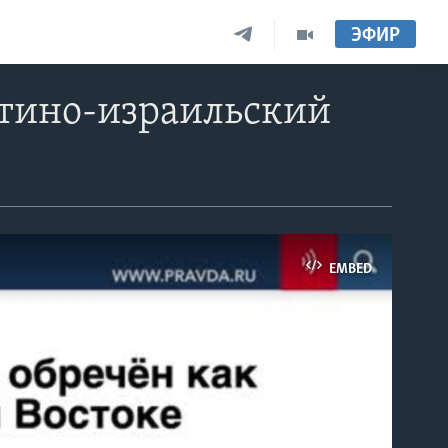
ЭФИР
стино-израильский
EMBED