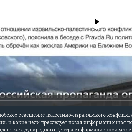
No media source currently avail
днобокое освещение палестино-израильского конфликта
ии, и какие цели преследует новая информационная п
зидент международного Центра информационной устой