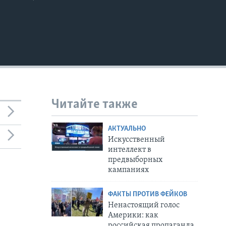
Читайте также
АКТУАЛЬНО
Искусственный
интеллект в
предвыборных
кампаниях
ФАКТЫ ПРОТИВ ФЕЙКОВ
Ненастоящий голос
Америки: как
российская пропаганда