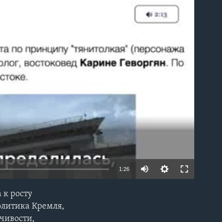
able
1:26
 к росту
EMBED
олитика Кремля,
чивости,