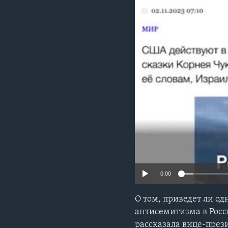
0:00
О том, приведет ли о
антисемитизма в Росс
рассказала вице-пре