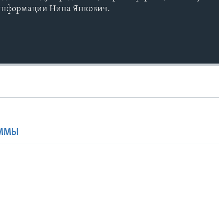
зинформации Нина Янкович.
Ы
АММЫ