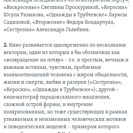
Александра Велединского «В Кейптаунском порту»,
«Воскресенье» Светланы Проскуриной, «Керосин»
Юсупа Разыкова, «Однажды в Трубчевске» Ларисы
Садиловой, «Вторжение» Федора Бондарчука,
«Сестренка» Александра Галибина.
2.
Кино развивается одновременно по нескольким
векторам, один из которых я бы обозначила как
«возвращение на почву» – т.е. к простым, вечным и
важным истинам, чувствам, проблемам
взаимоотношений человека с миром обыденности,
жизни и смерти, любви и разлуки («Сестренка»,
«Керосин», «Однажды в Трубчевске»); другой –
кинематограф парадоксального мышления,
сложной острой формы, и внутренне
поляризованных, но тоже существующих в рамках
узнаваемых и неизменных человеческих мотивов
и поведенческих моделей – примером которого