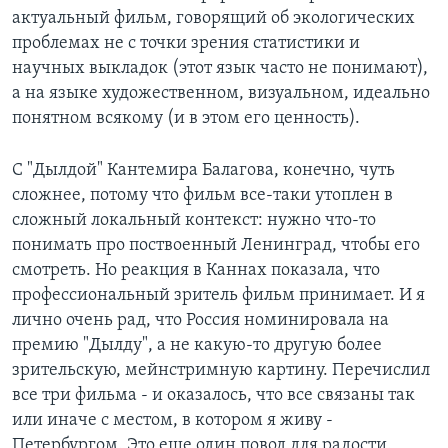
актуальный фильм, говорящий об экологических
проблемах не с точки зрения статистики и
научных выкладок (этот язык часто не понимают),
а на языке художественном, визуальном, идеально
понятном всякому (и в этом его ценность).
С "Дылдой" Кантемира Балагова, конечно, чуть
сложнее, потому что фильм все-таки утоплен в
сложный локальный контекст: нужно что-то
понимать про поствоенный Ленинград, чтобы его
смотреть. Но реакция в Каннах показала, что
профессиональный зритель фильм принимает. И я
лично очень рад, что Россия номинировала на
премию "Дылду", а не какую-то другую более
зрительскую, мейнстримную картину. Перечислил
все три фильма - и оказалось, что все связаны так
или иначе с местом, в котором я живу -
Петербургом. Это еще один повод для радости.