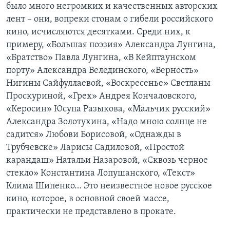
было много негромких и качественных авторских
лент – они, вопреки стонам о гибели российского
кино, исчисляются десятками. Среди них, к
примеру, «Большая поэзия» Александра Лунгина,
«Братство» Павла Лунгина, «В Кейптаунском
порту» Александра Велединского, «Верность»
Нигины Сайфуллаевой, «Воскресенье» Светланы
Проскуриной, «Грех» Андрея Кончаловского,
«Керосин» Юсупа Разыкова, «Мальчик русский»
Александра Золотухина, «Надо мною солнце не
садится» Любови Борисовой, «Однажды в
Трубчевске» Ларисы Садиловой, «Простой
карандаш» Натальи Назаровой, «Сквозь черное
стекло» Константина Лопушанского, «Текст»
Клима Шипенко… Это неизвестное новое русское
кино, которое, в основной своей массе,
практически не представлено в прокате.