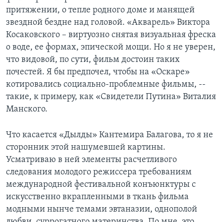
притяжении, о тепле родного доме и манящей
звездной бездне над головой. «Акварель» Виктора
Косаковского – виртуозно снятая визуальная фреска
о воде, ее формах, эпической мощи. Но я не уверен,
что видовой, по сути, фильм достоин таких
почестей. Я бы предпочел, чтобы на «Оскаре»
котировались социально-проблемные фильмы, --
такие, к примеру, как «Свидетели Путина» Виталия
Манского.
Что касается «Дылды» Кантемира Балагова, то я не
сторонник этой нашумевшей картины.
Усматриваю в ней элементы расчетливого
следования молодого режиссера требованиям
международной фестивальной конъюнктуры с
искусственно вкрапленными в ткань фильма
модными нынче темами эвтаназии, однополой
любви, суррогатного материнства. По мне, это