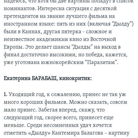
надеюсь, что хотя бы две картины попадут в список
номинантов. Интересна ситуация с десяткой
претендентов на звание лучшего фильма на
иностранном языке: пять из них (включая “Дылду”)
были в Каннах, другая пятерка - сложное и
неизвестное академикам кино из Восточной
Европы. Это делает шансы “Дылды” на выход в
финал достаточно высокими, но победа, кажется,
уже уготована южнокорейским “Паразитам”.
Екатерина БАРАБАШ, кинокритик:
1.
Уходящий год, к сожалению, принес не так уж
много хороших фильмов. Можно сказать, совсем
мало принес. Забегая вперед, скажу, что
следующий год, скорее всего, принесет еще
меньше. Среди несомненных удач хочется
отметить «Дылду» Кантемира Балагова – картину