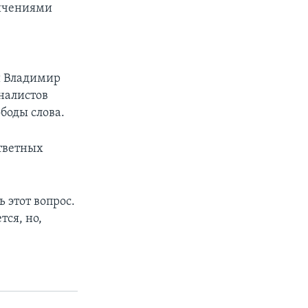
ничениями
и Владимир
налистов
боды слова.
ответных
 этот вопрос.
тся, но,