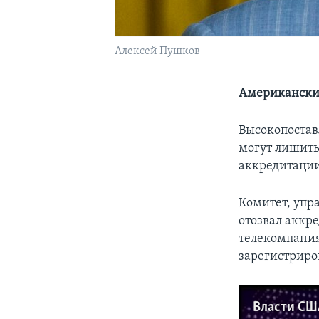
Алексей Пушков
Американским
Высокопостав
могут лишить
аккредитаци
Комитет, упр
отозвал аккре
телекомпания
зарегистриров