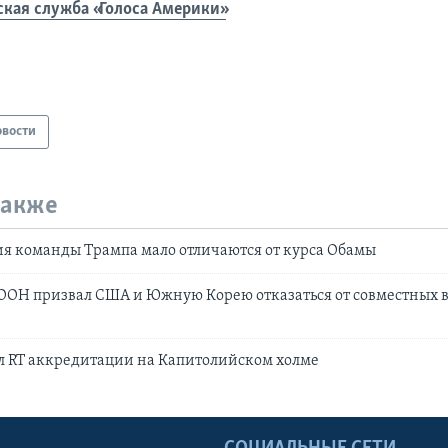
ская служба «Голоса Америки»
овости
также
ия команды Трампа мало отличаются от курса Обамы
 ООН призвал США и Южную Корею отказаться от совместных
л RT аккредитации на Капитолийском холме