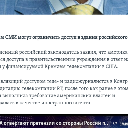
 СМИ могут ограничить доступ в здания российского
ленный российский законодатель заявил, что амери
ся доступа в правительственные учреждения в ответ н
и у финансируемой Кремлем телекомпании в США.
авляющий доступом теле- и радиожурналистов в Конгре
дитацию телекомпании RT, после того как ранее в это
 выполнила требование американских властей и
алась в качестве иностранного агента.
Власти США отвергают претензии со стороны России по поводу RT
EMB