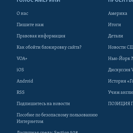
ГОЛОС АМЕРИКИ
ПРОЕКТ
О нас
Америка
Пишите нам
Итоги
Правовая информация
Детали
Как обойти блокировку сайта?
Новости СШ
VOA+
Нью-Йорк 
iOS
Дискуссия 
Android
История «Г
RSS
Учим англ
Learning English
Подпишитесь на новости
ПОЗИЦИЯ 
Пособие по безопасному пользованию
СОЦИАЛЬНЫЕ СЕТИ
Интернетом
Доступная среда: Section 508