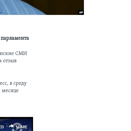
 парламента
канские СМИ
а отзыв
сс, в среду
м месяце
ED
SHARE