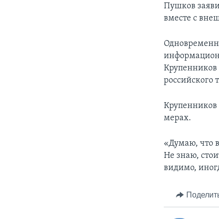
Пушков заяви
вместе с вне
Одновременно
информацион
Крупенников 
российского 
Крупенников 
мерах.
«Думаю, что 
Не знаю, стои
видимо, иногд
Поделит