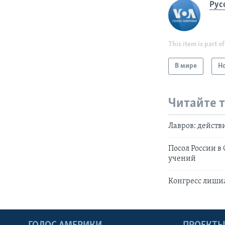
Рус
This item is part of
В мире
Н
Читайте 
Лавров: действ
Посол России в
учений
Конгресс лиши