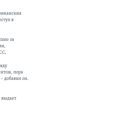
риканских
ступ в
px
width
упаю за
ми,
СС,
ряду
нтом, пора
– добавил он.
 выдает