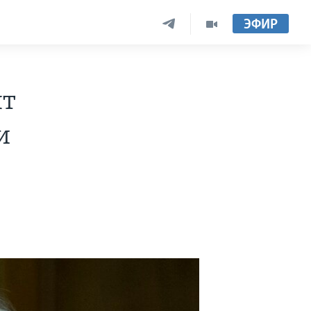
ЭФИР
ят
и