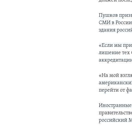
должен после
Пушков призв
СМИ в России
здания росси
«Если мы при
лишение тех 
аккредитации 
«На мой взгл
американских
перейти от ф
Иностранные 
правительств
российский 