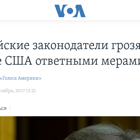
йские законодатели гроз
е США ответными мерам
 «Голоса Америки»
ябрь, 2017 13:21
ься