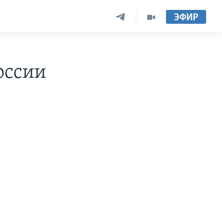
ЭФИР
оссии