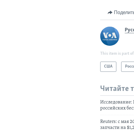
Поделит
Рус
This item is part of
США
Росс
Читайте 
Исследование:
российских бе
Reuters: c мая
запчасти на $1,