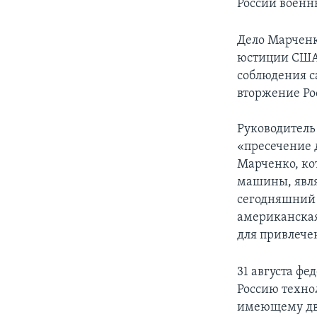
России военн
Дело Марченк
юстиции СШ
соблюдения с
вторжение Ро
Руководитель
«пресечение 
Марченко, ко
машины, явля
сегодняшний 
американская
для привлече
31 августа ф
Россию техно
имеющему дво