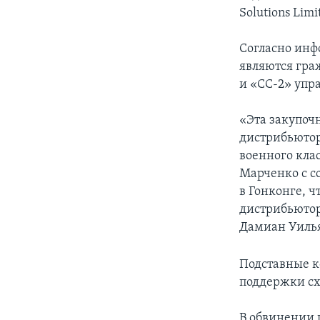
Solutions Limi
Согласно инф
являются гра
и «СС-2» упр
«Эта закупоч
дистрибьютор
военного кла
Марченко с с
в Гонконге, 
дистрибьютор
Дамиан Уиль
Подставные к
поддержки схе
В обвинении 