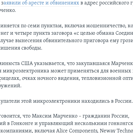
 з
аявили об аресте и обвинениях
в адрес российского
ченко.
иняется по семи пунктам, включая мошенничество, ко
нег и четыре пункта заговора «с целью обмана Соед
 случае вынесения обвинительного приговора ему гроз
 лишения свободы.
минюста США указывается, что закупавшаяся Марченк
 микроэлектроника может применяться для военных ц
рицелах, очках ночного видения, тепловизионной опт
ружений.
упатели этой микроэлектроники находились в России
говоится, что Максим Марченко – гражданин России,
й в Гонконге и управляющий несколькими гонконгс
компаниями, включая Alice Components, Neway Technol