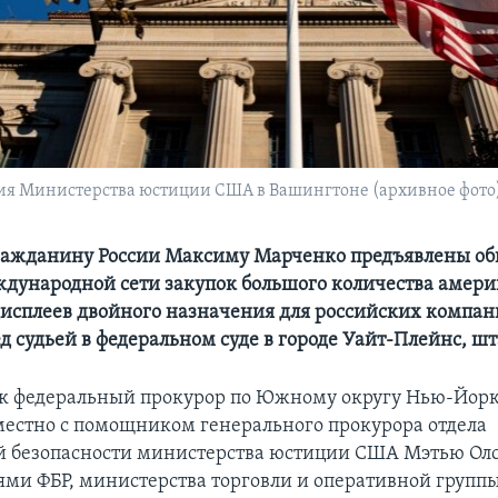
ния Министерства юстиции США в Вашингтоне (архивное фото
ражданину России Максиму Марченко предъявлены об
ждународной сети закупок большого количества амер
сплеев двойного назначения для российских компан
ед судьей в федеральном суде в городе Уайт-Плейнс, ш
ик федеральный прокурор по Южному округу Нью-Йор
местно с помощником генерального прокурора отдела
 безопасности министерства юстиции США Мэтью Ол
ями ФБР, министерства торговли и оперативной групп