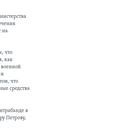
нистерства
печения
т на
, что
м, как
й военной
 и
ом, что
ные средства
нтрабанде в
у Петрову,