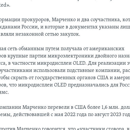
ted».
ормации прокуроров, Марченко и два соучастника, ко
жданами России, и которые в документах указаны лиш
авляли незаконной сетью закупок.
ная сеть обманным путем получала от американских
ов крупные партии микроэлектроники двойного назн
сса, в частности микродисплеи OLED. Для реализации 
оучастниками использовали подставные компании, р
чтобы скрыть от государственных органов США и амер
ов, что микродисплеи OLED предназначались для Росси
ямс.
омпании Марченко перевели в США более 1,6 млн. дол
мы, действовавшей с мая 2022 года по август 2023 год
против Марченко говорится, что «участники сговора, 