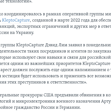
ые технологии».
о координировалось в рамках оперативной группы ми
А
KleptoCapture
, созданной в марте 2022 года для обес
анкций, экспортных ограничений и других мер в отве
ссии на Украину.
 группы KleptoCapture Дэвид Лим заявил в понедельник
деятельности таких посредников и агентов по закупка
торые используют свои навыки и связи для российско
ется одним из важнейших приоритетов KleptoCapture
арест должен послужить еще одним напоминанием о т
 юстиция будет использовать и применять все возмож
ния этих преступников к ответственности».
едеральные прокуроры США предъявили обвинения в ко
логий и микроэлектроники военного назначения Артур
йное гражданство России и Германии.