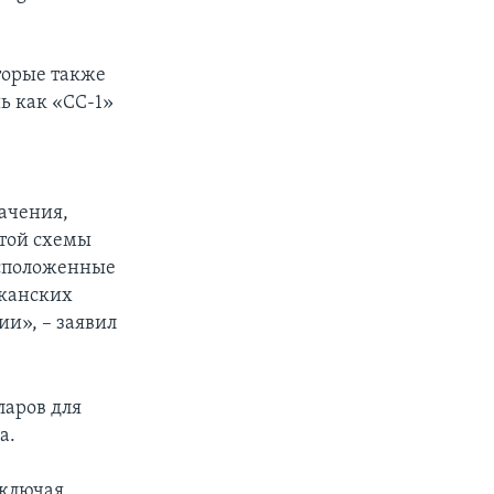
торые также
ь как «СС-1»
ачения,
этой схемы
асположенные
иканских
и», – заявил
ларов для
а.
включая