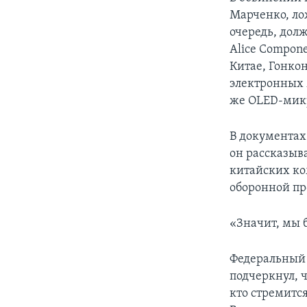
Марченко, ло
очередь, дол
Alice Compon
Китае, Гонкон
электронных 
же OLED-микр
В документах
он рассказыв
китайских ко
оборонной п
«Значит, мы 
Федеральный
подчеркнул, 
кто стремитс