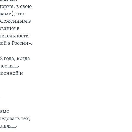
орые, в свою
вами), что
положенным в
ования в
вительности
ей в России».
 года, когда
нес пять
военной и
.
ьямс
едовать тех,
тавлять