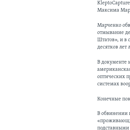
KleptoCapture
Максима Мар
Марченко обв
отмывание де
Штатов», и в
десятков лет
В документе 
американская
оптических п
системах воо
Конечные пок
В обвинении 
«проживающи
подставными 