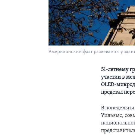
Американский флаг развевается у зда
51-летнему г
участии в ме
OLED-микроди
предстал пер
В понедельн
Уильямс, сов
национальной
представител