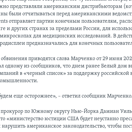
жно представляли американским дистрибьюторам (кот
жны были отчитываться перед американскими ведомст
ents отправляет партии конечным пользователям, рас
ге и других странах за пределами России, для использ
микроскопах для медицинских исследований. В дейст
одисплеи предназначались для конечных пользовател
 обвинения приводятся слова Марченко от 29 июня 2022
ал одному из сообщников, что днем ранее Белый дом в
мпаний в «черный список» за поддержку российской 
ромышленности.
будем еще осторожнее», – ответил сообщник Марченко
 прокурор по Южному округу Нью-Йорка Дамиан Уил
что «министерство юстиции США будет неустанно пресл
я нарушить американское законодательство, чтобы пос