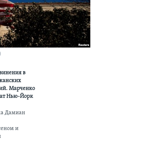
)
винения в
иканских
ий. Марченко
тат Нью-Йорк
ка Дамиан
сеном и
ы