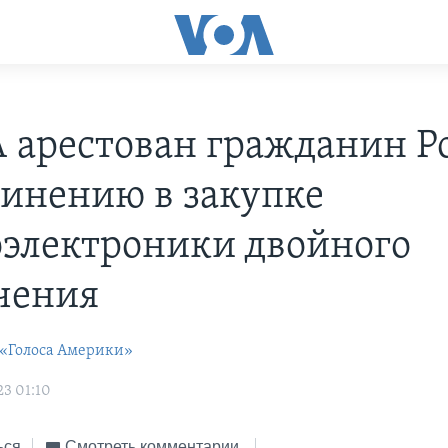
 арестован гражданин Р
винению в закупке
электроники двойного
чения
 «Голоса Америки»
23 01:10
ься
Смотреть комментарии