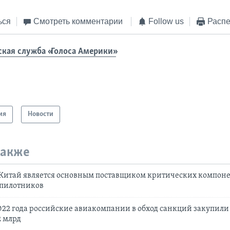
ься
Смотреть комментарии
Follow us
Распе
ская служба «Голоса Америки»
ия
Новости
также
 Китай является основным поставщиком критических компоне
спилотников
 2022 года российские авиакомпании в обход санкций закупил
2 млрд