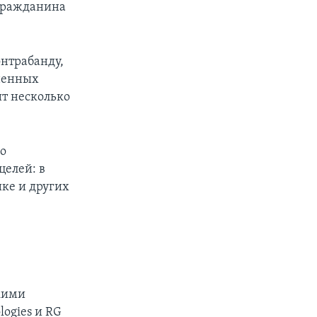
 гражданина
нтрабанду,
иненных
ит несколько
о
елей: в
ике и других
.
кими
ogies и RG