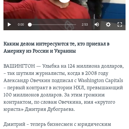
Learning English
0:00
2:53
СОЦИАЛЬНЫЕ СЕТИ
Каким делом интересуются те, кто приехал в
Америку из России и Украины
Языки
ВАШИНГТОН —
Улыбка на 124 миллиона долларов,
– так шутили журналисты, когда в 2008 году
Александр Овечкин подписал с Washington Capitals
– первый контракт в истории НХЛ, превышающий
100 миллионов долларов. За этим громким
контрактом, по словам Овечкина, имя «крутого
юриста» Дмитрия Дубограева.
Дмитрий – теперь бизнесмен с юридическим