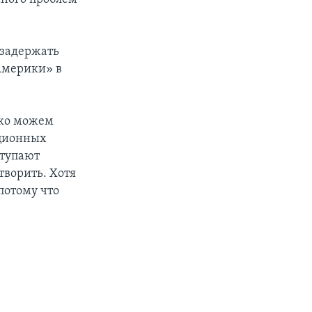
 задержать
Америки» в
ько можем
ационных
ступают
творить. Хотя
потому что