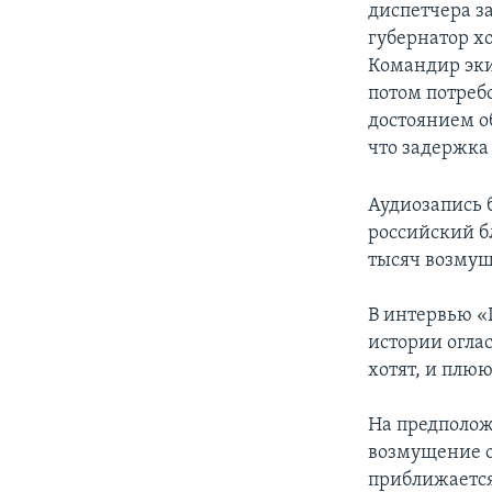
диспетчера за
губернатор хо
Командир экип
потом потребо
достоянием о
что задержка
Аудиозапись 
российский б
тысяч возмущ
В интервью «Г
истории оглас
хотят, и плю
На предполож
возмущение о
приближается