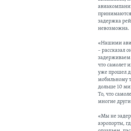
авиакомпании
принимаются 
задержка рей
невозможна.
«Нашими авиа
– рассказал о
задерживаем 
что самолет и
уже прошел д
мобильному т
дольше 10 ми
То, что самол
многие други
«Мы не задер
аэропорты, г
опоздаем, па