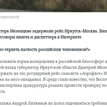
виамигалкой
атора Мезенцева задержали рейс Иркутск-Москва. Блог
еговоры пилота и диспетчера в Интернете
о терпеть наглость российских чиновников?»
главить взрыв возмущения в российской блогосфере из
ей назад губернатор Иркутской области Дмитрий Мез
ержать на час регулярный рейс самолета «Аэрофлот» И
ак на него опаздывал. В среду стало известно, что Вост
анспортная прокуратура решила провести проверку по
са.
пажа Андрей Литвинов не хотел подчиняться требов