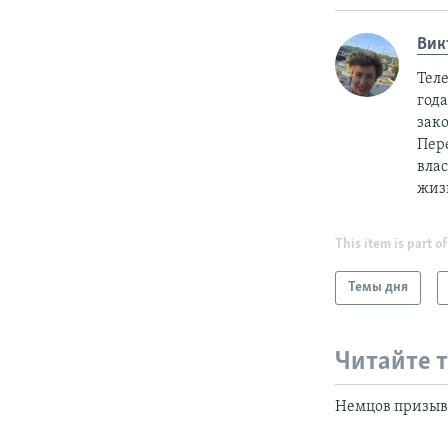
Вик
Тел
год
зак
Пер
вла
жиз
This item is part of
Темы дня
Читайте 
Немцов призыв