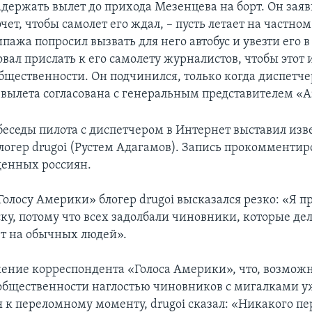
держать вылет до прихода Мезенцева на борт. Он заяв
чет, чтобы самолет его ждал, – пусть летает на частно
ажа попросил вызвать для него автобус и увезти его в
вал прислать к его самолету журналистов, чтобы этот 
бщественности. Он подчинился, только когда диспетчер
 вылета согласована с генеральным представителем «А
беседы пилота с диспетчером в Интернет выставил из
логер drugoi (Рустем Адагамов). Запись прокомментир
енных россиян.
олосу Америки» блогер drugoi высказался резко: «Я п
ку, потому что всех задолбали чиновники, которые дел
ют на обычных людей».
ение корреспондента «Голоса Америки», что, возможн
бщественности наглостью чиновников с мигалками у
 к переломному моменту, drugoi сказал: «Никакого п