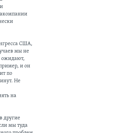
ии
виакомпании
чески
нгресса США,
лучаев мы не
 ожидают,
апример, и он
ит по
инут. Не
иять на
в другие
сли мы туда
много проблем