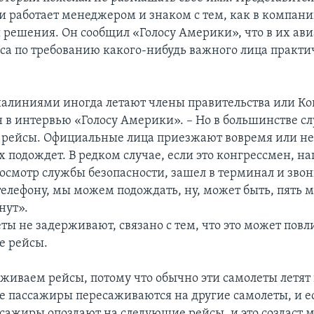
 работает менеджером и знаком с тем, как в компан
решения. Он сообщил «Голосу Америки», что в их а
са по требованию какого-нибудь важного лица практи
линиями иногда летают члены правительства или Ко
н в интервью «Голосу Америки». – Но в большинстве с
рейсы. Официальные лица приезжают вовремя или не
х подождет. В редком случае, если это конгрессмен, н
осмотр службы безопасности, зашел в терминал и звон
елефону, мы можем подождать, ну, может быть, пять м
нут».
еты не задерживают, связано с тем, что это может повл
е рейсы.
живаем рейсы, потому что обычно эти самолеты летят 
де пассажиры пересаживаются на другие самолеты, и е
ссажиры опоздают на следующие рейсы, и это создаст 