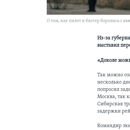
О том, как пилот и блогер боролись с а
Из-за губерн
выставил пер
«Доколе можн
Так можно оза
несколько дн
попросил зад
Москва, так к
Сибирская тр
задержки рей
Командир эки