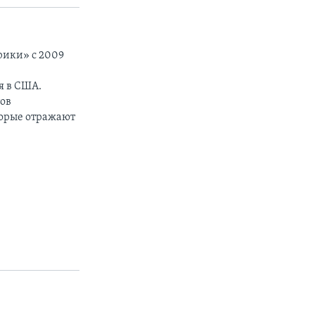
рики» с 2009
я в США.
тов
торые отражают