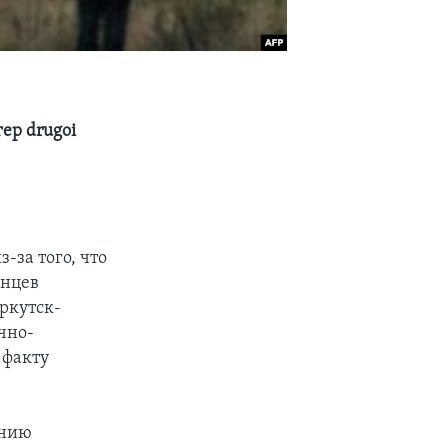
ер drugoi
-за того, что
енцев
ркутск-
очно-
 факту
анию