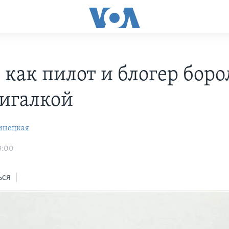
 как пилот и блогер боро
игалкой
инецкая
3:00
ься