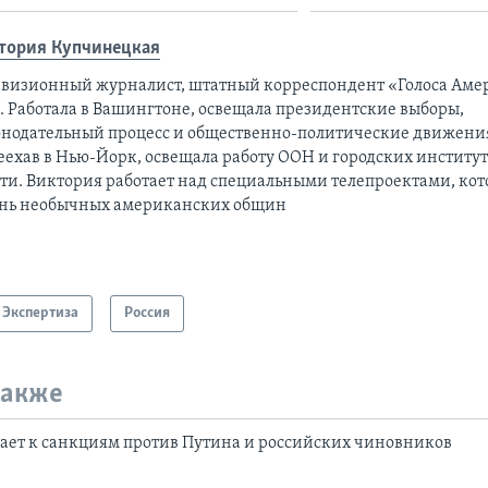
тория Купчинецкая
евизионный журналист, штатный корреспондент «Голоса Аме
а. Работала в Вашингтоне, освещала президентские выборы,
онодательный процесс и общественно-политические движени
еехав в Нью-Йорк, освещала работу ООН и городских институ
сти. Виктория работает над специальными телепроектами, ко
нь необычных американских общин
Экспертиза
Россия
также
ает к санкциям против Путина и российских чиновников