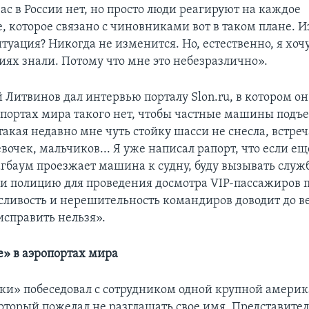
ас в России нет, но просто люди реагируют на каждое
, которое связано с чиновниками вот в таком плане. 
туация? Никогда не изменится. Но, естественно, я хоч
иях знали. Потому что мне это небезразлично».
Литвинов дал интервью порталу Slon.ru, в котором он
опортах мира такого нет, чтобы частные машины подъ
 такая недавно мне чуть стойку шасси не снесла, встре
очек, мальчиков... Я уже написал рапорт, что если ещ
агбаум проезжает машина к судну, буду вызывать служ
 и полицию для проведения досмотра VIP-пассажиров 
усливость и нерешительность командиров доводит до в
исправить нельзя».
е» в аэропортах мира
ки» побеседовал с сотрудником одной крупной амери
оторый пожелал не разглашать свое имя. Представите