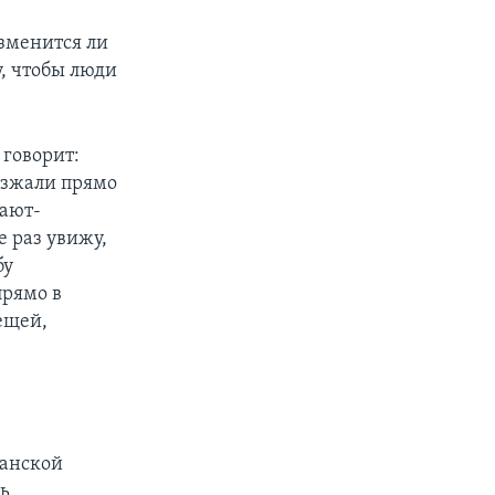
Изменится ли
у, чтобы люди
 говорит:
езжали прямо
чают-
е раз увижу,
бу
прямо в
ещей,
канской
ль