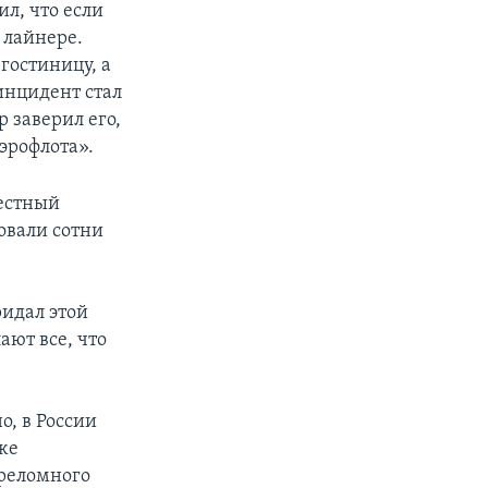
ил, что если
м лайнере.
 гостиницу, а
инцидент стал
 заверил его,
эрофлота».
вестный
овали сотни
ридал этой
ают все, что
о, в России
же
ереломного