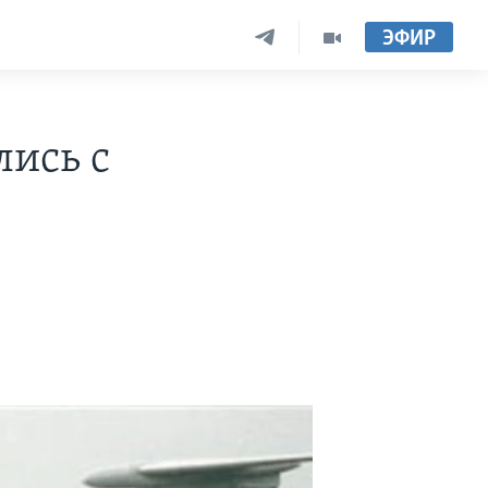
ЭФИР
лись с