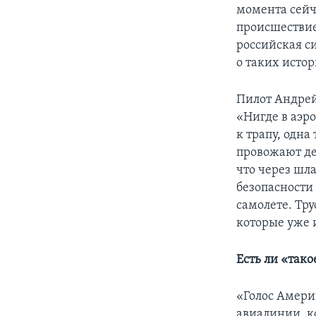
момента сейч
происшествие
российская си
о таких истор
Пилот Андрей 
«Нигде в аэр
к трапу, одна
провожают дев
что через шл
безопасности
самолете. Тр
которые уже 
Есть ли «тако
«Голос Амери
авиалинии, к