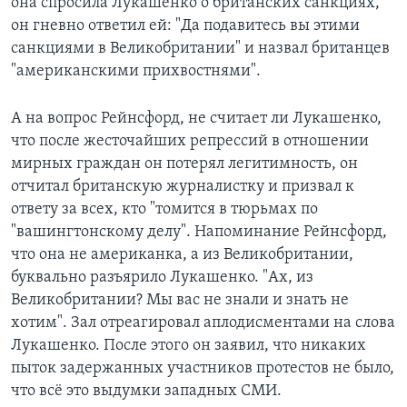
она спросила Лукашенко о британских санкциях,
он гневно ответил ей: "Да подавитесь вы этими
санкциями в Великобритании" и назвал британцев
"американскими прихвостнями".
А на вопрос Рейнсфорд, не считает ли Лукашенко,
что после жесточайших репрессий в отношении
мирных граждан он потерял легитимность, он
отчитал британскую журналистку и призвал к
ответу за всех, кто "томится в тюрьмах по
"вашингтонскому делу". Напоминание Рейнсфорд,
что она не американка, а из Великобритании,
буквально разъярило Лукашенко. "Ах, из
Великобритании? Мы вас не знали и знать не
хотим". Зал отреагировал аплодисментами на слова
Лукашенко. После этого он заявил, что никаких
пыток задержанных участников протестов не было,
что всё это выдумки западных СМИ.