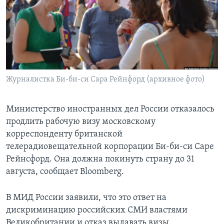
Learning English
СОЦИАЛЬНЫЕ СЕТИ
Журналистка Би-би-си Сара Рейнфорд (архивное фото)
Языки
Министерство иностранных дел России отказалось
продлить рабочую визу московскому
корреспонденту британской
телерадиовещательной корпорации Би-би-си Саре
Рейнсфорд. Она должна покинуть страну до 31
августа, сообщает Bloomberg.
В МИД России заявили, что это ответ на
дискриминацию российских СМИ властями
Великобритании и отказ выдавать визы