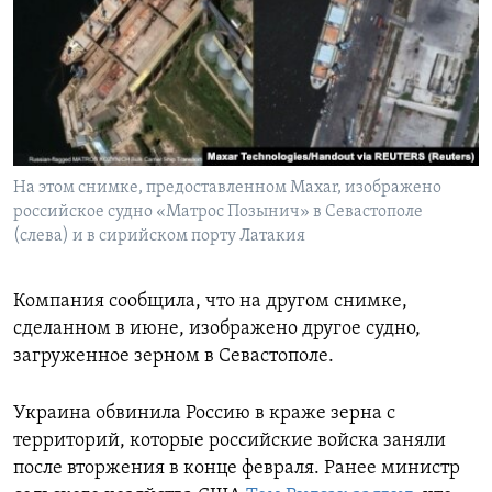
На этом снимке, предоставленном Maxar, изображено
российское судно «Матрос Позынич» в Севастополе
(слева) и в сирийском порту Латакия
Компания сообщила, что на другом снимке,
сделанном в июне, изображено другое судно,
загруженное зерном в Севастополе.
Украина обвинила Россию в краже зерна с
территорий, которые российские войска заняли
после вторжения в конце февраля. Ранее министр