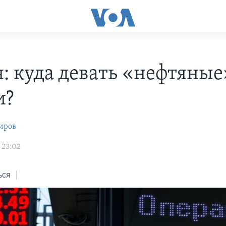
я: куда девать «нефтяные
и?
иров
 23:02
ься