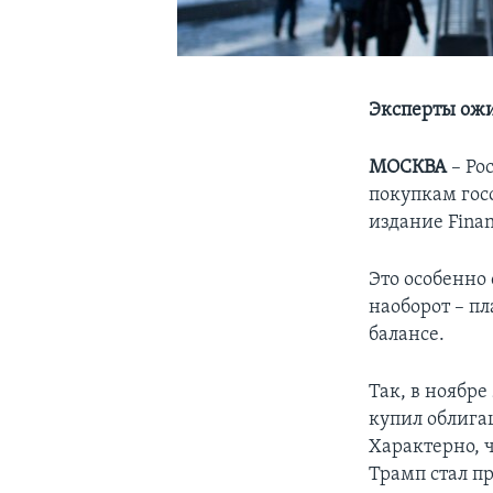
Эксперты ожи
МОСКВА
– Ро
покупкам гос
издание Fina
Это особенно 
наоборот – п
балансе.
Так, в ноябре
купил облигац
Характерно, 
Трамп стал п