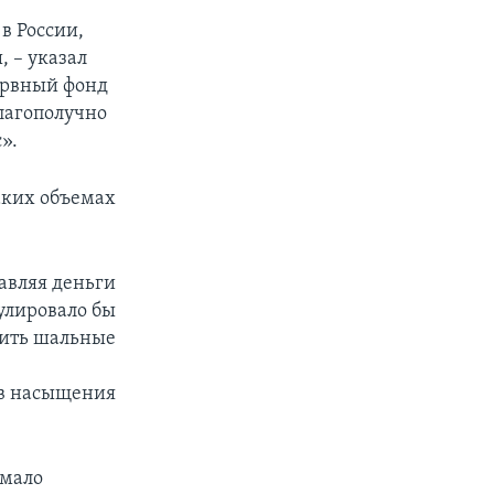
 в России,
 – указал
зервный фонд
благополучно
».
аких объемах
тавляя деньги
улировало бы
атить шальные
ов насыщения
умало