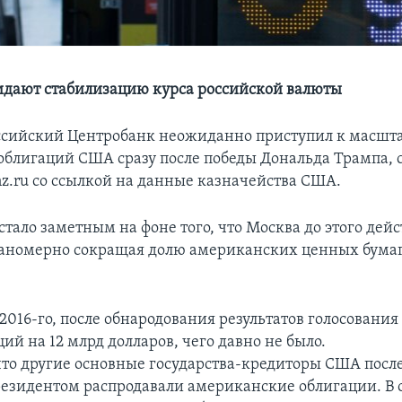
дают стабилизацию курса российской валюты
ссийский Центробанк неожиданно приступил к масш
облигаций США сразу после победы Дональда Трампа, 
nz.ru со ссылкой на данные казначейства США.
стало заметным на фоне того, что Москва до этого дейс
ланомерно сокращая долю американских ценных бумаг
 2016-го, после обнародования результатов голосования
ий на 12 млрд долларов, чего давно не было.
что другие основные государства-кредиторы США после
резидентом распродавали американские облигации. В 