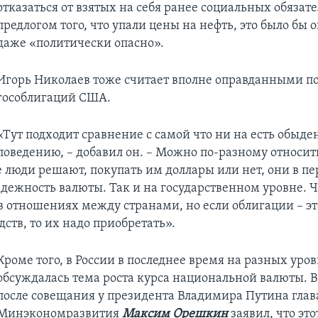
отказаться от взятых на себя ранее социальных обязате
предлогом того, что упали цены на нефть, это было бы 
даже «политически опасно».
Игорь Николаев тоже считает вполне оправданными п
гособлигаций США.
«Тут подходит сравнение с самой что ни на есть обыд
поведению, – добавил он. – Можно по-разному относит
е люди решают, покупать им доллары или нет, они в пе
дежность валюты. Так и на государственном уровне. Ч
в отношениях между странами, но если облигации – э
ств, то их надо приобретать».
Кроме того, в России в последнее время на разных уро
обсуждалась тема роста курса национальной валюты. В
после совещания у президента Владимира Путина глав
Минэкономразвития
Максим Орешкин
заявил, что это