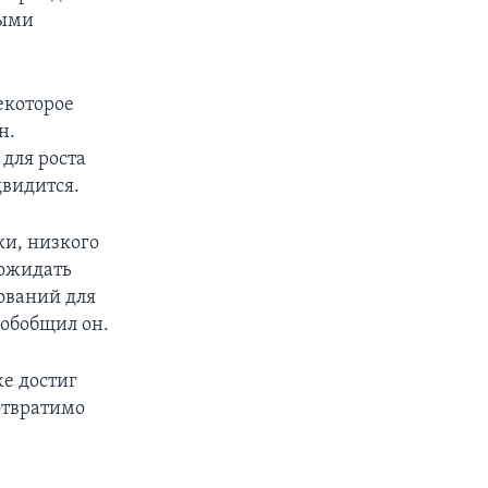
ными
екоторое
н.
 для роста
двидится.
ки, низкого
 ожидать
ований для
 обобщил он.
же достиг
отвратимо