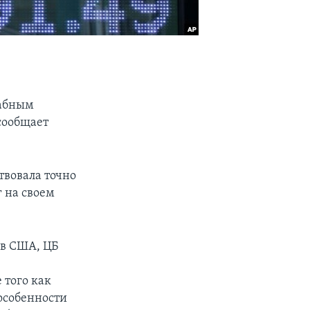
табным
сообщает
твовала точно
 на своем
 в США, ЦБ
 того как
особенности