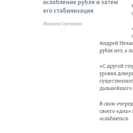
ослабление рубля и затем
его стабилизация
Максим Орешкин
Андрей Нечаев
рубля нет, а 
«С другой ст
уровня довер
существенног
дальнейшего 
В свою очеред
своего «дна»
ослабляться.