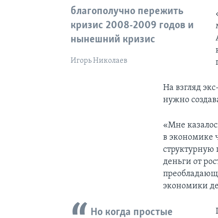
благополучно пережить
кризис 2008-2009 годов и
нынешний кризис
Игорь Николаев
На взгляд эк
нужно создав
«Мне казалось
в экономике 
структурную п
деньги от рос
преобладающа
экономики де
Но когда простые