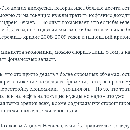
«Это долгая дискуссия, которая идет больше десяти лет
можно ли на текущие нужды тратить нефтяные доходы,
Андрей Нечаев. – Но опыт показывает, что если бы Ре
не был создан, то едва ли мы смогли бы относительно 
пережить кризис 2008-2009 годов и нынешний кризис
с-министра экономики, можно спорить лишь о том, в к
ать финансовые запасы.
, что это нужно делать в более скромных объемах, ос
через снижение налогового бремени, которое простим
ерестройку экономики, – уточнил он. – Но то, что тр
та цен на нефть на текущие нужды не надо – это уже
я точка зрения всех, кроме радикальных сторонник
ньгами, включая эмиссионные».
По словам Андрея Нечаева, если бы правительство взд