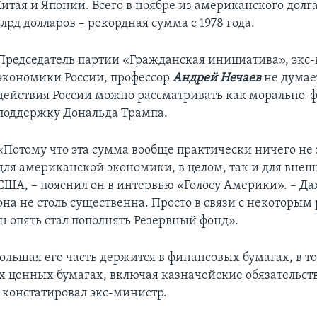
Китая и Японии. Всего в ноябре из американского долг
лрд долларов – рекордная сумма с 1978 года.
Председатель партии «Гражданская инициатива», экс
экономики России, профессор
Андрей Нечаев
не думает
действия России можно рассматривать как морально-
поддержку Дональда Трампа.
«Потому что эта сумма вообще практически ничего не 
для американской экономики, в целом, так и для внеш
США, – пояснил он в интервью «Голосу Америки». – Да
она не столь существенна. Просто в связи с некоторым
 опять стал пополнять Резервный фонд».
ольшая его часть держится в финансовых бумагах, в то
 ценных бумагах, включая казначейские обязательства
, констатировал экс-министр.