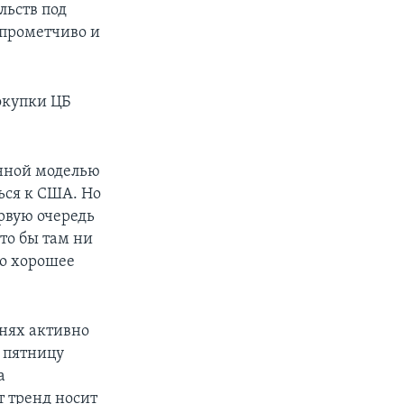
льств под
опрометчиво и
окупки ЦБ
енной моделью
ься к США. Но
рвую очередь
то бы там ни
то хорошее
внях активно
 пятницу
а
т тренд носит