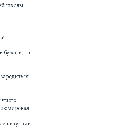
шей школы
 в
 бумаги, то
 зародиться
и чисто
резюмировал
ой ситуации