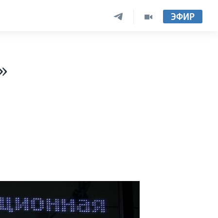
ЭФИР
»