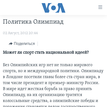
Линки
доступности
Перейти
Политика Олимпиад
на
ГЛАВНОЕ
основной
02 Август, 2012 20:44
ПРОГРАММЫ
контент
ПРОЕКТЫ
Перейти
АМЕРИКА
Поделиться
к
ЭКСПЕРТИЗА
НОВОСТИ ЗА МИНУТУ
УЧИМ АНГЛИЙСКИЙ
Может ли спорт стать национальной идеей?
основной
ИНТЕРВЬЮ
ИТОГИ
НАША АМЕРИКАНСКАЯ ИСТОРИЯ
навигации
Без Олимпийских игр нет не только мирового
Перейти
ФАКТЫ ПРОТИВ ФЕЙКОВ
ПОЧЕМУ ЭТО ВАЖНО?
А КАК В АМЕРИКЕ?
спорта, но и международной политики. Олимпиаду
в
в Лондоне посетили главы более ста стран мира, в
ЗА СВОБОДУ ПРЕССЫ
ДИСКУССИЯ VOA
АРТЕФАКТЫ
поиск
том числе президент и премьер-министр России.
УЧИМ АНГЛИЙСКИЙ
ДЕТАЛИ
АМЕРИКАНСКИЕ ГОРОДКИ
В мире идет жесткая борьба за право принять
ВИДЕО
НЬЮ-ЙОРК NEW YORK
ТЕСТЫ
Олимпиаду, на их организацию тратятся
колоссальные средства, а олимпийские победы и
ПОДПИСКА НА НОВОСТИ
АМЕРИКА. БОЛЬШОЕ ПУТЕШЕСТВИЕ
поражения становятся делом государственного