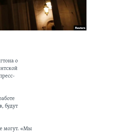
гтона о
ентской
пресс-
работе
, будут
е могут. «Мы