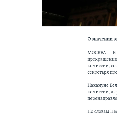
О значении э
МОСКВА —
В
прекращении 
комиссии, со
секретаря пр
Накануне Бел
комиссии, а 
перенаправл
По словам Пе