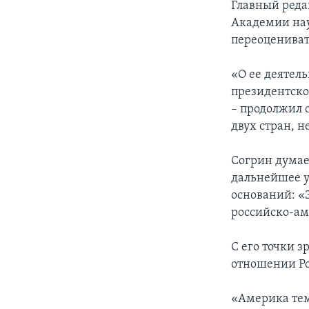
Главный реда
Академии нау
переоцениват
«О ее деятель
президентско
– продолжил 
двух стран, н
Согрин думае
дальнейшее 
оснований: «
российско-ам
С его точки 
отношении Ро
«Америка тем