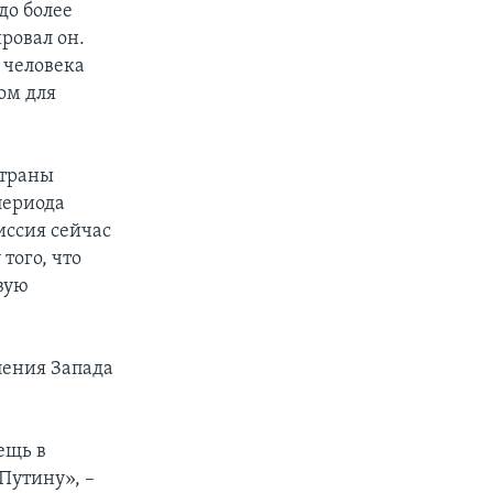
до более
ровал он.
 человека
ом для
страны
периода
иссия сейчас
того, что
вую
ления Запада
ещь в
Путину», –