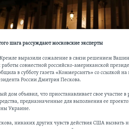
того шага рассуждают московские эксперты
 Кремле выразили сожаление в связи решением Вашин
работы совместной российско-американской презид
общила в субботу газета «Коммерсантъ» со ссылкой на 
езидента России Дмитрия Пескова.
ый дом объявил, что приостанавливает свое участие в 
средства, предназначенные для выполнения ее проектов
ены Украине.
скова, никаких других чувств действия США вызвать н