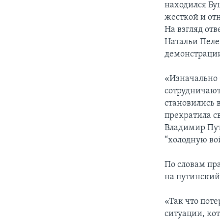
находился Бу
жесткой и от
На взгляд от
Натальи Пеле
демонстрации
«Изначально 
сотрудничают
становились в
прекратила св
Владимир Пут
“холодную во
По словам пр
на путински
«Так что пот
ситуации, ко