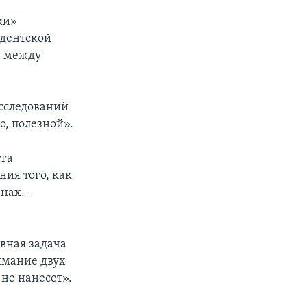
ки»
идентской
а между
сследований
о, полезной».
уга
ия того, как
нах. –
вная задача
имание двух
не нанесет».