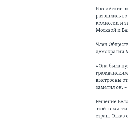
Российские э
разошлись во
комиссии и з
Москвой и В
Член Обществ
демократии М
«Она была ну
гражданскими
выстроены от
заметил он. –
Решение Бело
этой комисси
стран. Отказ