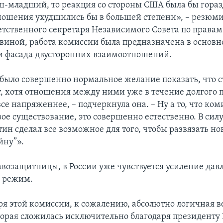
ш-младший, то реакция со стороны США была бы гораз
ношения ухудшились бы в большей степени», – резюми
ветственного секретаря Независимого Совета по правам
виной, работа комиссии была предназначена в основн
 фасада двусторонних взаимоотношений.
было совершенно нормальное желание показать, что 
, хотя отношения между ними уже в течение долгого 
се напряженнее, – подчеркнула она. – Ну а то, что ком
ое существование, это совершенно естественно. В силу 
ин сделал все возможное для того, чтобы развязать но
йну”».
авозащитницы, в России уже чувствуется усиление дав
й режим.
еря этой комиссии, к сожалению, абсолютно логичная в
торая сложилась исключительно благодаря президенту 