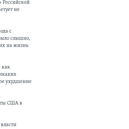
» Российской
етует не
ода с
было слышно,
щих на жизнь
 как
никаких
ное ухудшение
яты США в
 власти