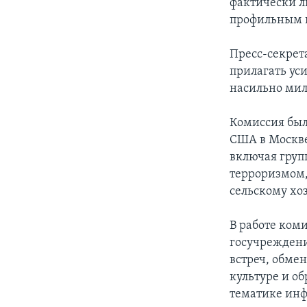
фактически л
профильным в
Пресс-секрета
прилагать ус
насильно мил
Комиссия был
США в Москве 
включая груп
терроризмом,
сельскому хо
В работе ком
госучреждени
встреч, обмен
культуре и о
тематике инф