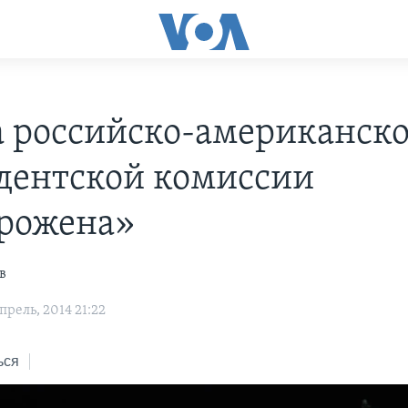
а российско-американск
дентской комиссии
рожена»
в
рель, 2014 21:22
ься