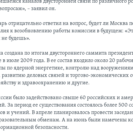
ишаемся каналов двусторонней связи по различного р
опросам», – заявил он.
рь отрицательно ответил на вопрос, будет ли Москва 
илия к возобновлению работы комиссии в будущем: «Э
 не будешь».
а создана по итогам двустороннего саммита президент
в июле 2009 года. В ее состав входило около 20 рабочи
пы по ядерной энергетике, контролю над вооружениям
 развитию деловых связей и торгово-экономических 
зяйству и здравоохранению и другие.
иссии было задействовано свыше 60 российских и аме
й. За период ее существования состоялось более 500 
ов и учений. В апреле планировалось провести заседа
бразовательным обменам. А на июнь были намечены к
ормационной безопасности.