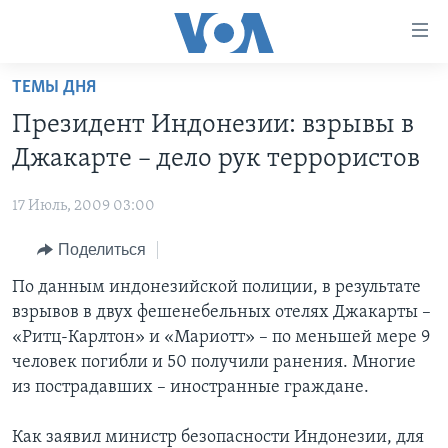
Линки
доступности
Перейти
ТЕМЫ ДНЯ
на
ГЛАВНОЕ
Президент Индонезии: взрывы в
основной
ПРОГРАММЫ
контент
Джакарте – дело рук террористов
ПРОЕКТЫ
Перейти
АМЕРИКА
к
17 Июль, 2009 03:00
ЭКСПЕРТИЗА
НОВОСТИ ЗА МИНУТУ
УЧИМ АНГЛИЙСКИЙ
основной
Поделиться
ИНТЕРВЬЮ
ИТОГИ
НАША АМЕРИКАНСКАЯ ИСТОРИЯ
навигации
Перейти
ФАКТЫ ПРОТИВ ФЕЙКОВ
По данным индонезийской полиции, в результате
ПОЧЕМУ ЭТО ВАЖНО?
А КАК В АМЕРИКЕ?
в
взрывов в двух фешенебельных отелях Джакарты –
ЗА СВОБОДУ ПРЕССЫ
ДИСКУССИЯ VOA
АРТЕФАКТЫ
поиск
«Ритц-Карлтон» и «Мариотт» – по меньшей мере 9
УЧИМ АНГЛИЙСКИЙ
ДЕТАЛИ
АМЕРИКАНСКИЕ ГОРОДКИ
человек погибли и 50 получили ранения. Многие
из пострадавших – иностранные граждане.
ВИДЕО
НЬЮ-ЙОРК NEW YORK
ТЕСТЫ
ПОДПИСКА НА НОВОСТИ
АМЕРИКА. БОЛЬШОЕ ПУТЕШЕСТВИЕ
Как заявил министр безопасности Индонезии, для