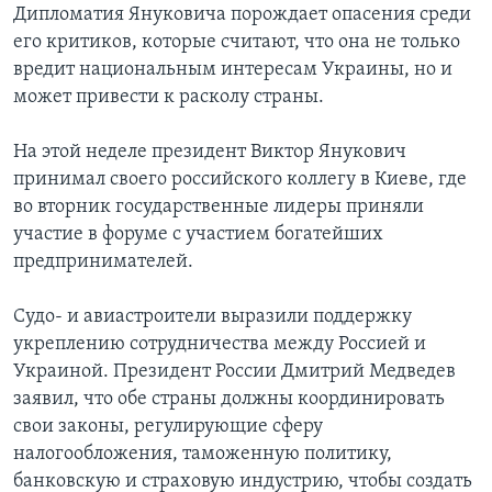
Дипломатия Януковича порождает опасения среди
Learning English
его критиков, которые считают, что она не только
вредит национальным интересам Украины, но и
может привести к расколу страны.
СОЦИАЛЬНЫЕ СЕТИ
На этой неделе президент Виктор Янукович
принимал своего российского коллегу в Киеве, где
Языки
во вторник государственные лидеры приняли
участие в форуме с участием богатейших
предпринимателей.
Судо- и авиастроители выразили поддержку
укреплению сотрудничества между Россией и
Украиной. Президент России Дмитрий Медведев
заявил, что обе страны должны координировать
свои законы, регулирующие сферу
налогообложения, таможенную политику,
банковскую и страховую индустрию, чтобы создать