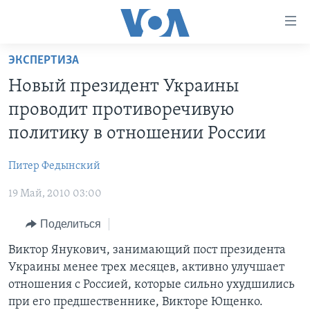
Линки
доступности
Перейти
ЭКСПЕРТИЗА
на
ГЛАВНОЕ
Новый президент Украины
основной
ПРОГРАММЫ
контент
проводит противоречивую
ПРОЕКТЫ
Перейти
АМЕРИКА
политику в отношении России
к
ЭКСПЕРТИЗА
НОВОСТИ ЗА МИНУТУ
УЧИМ АНГЛИЙСКИЙ
основной
Питер Федынский
ИНТЕРВЬЮ
ИТОГИ
НАША АМЕРИКАНСКАЯ ИСТОРИЯ
навигации
Перейти
19 Май, 2010 03:00
ФАКТЫ ПРОТИВ ФЕЙКОВ
ПОЧЕМУ ЭТО ВАЖНО?
А КАК В АМЕРИКЕ?
в
ЗА СВОБОДУ ПРЕССЫ
Поделиться
ДИСКУССИЯ VOA
АРТЕФАКТЫ
поиск
УЧИМ АНГЛИЙСКИЙ
ДЕТАЛИ
АМЕРИКАНСКИЕ ГОРОДКИ
Виктор Янукович, занимающий пост президента
Украины менее трех месяцев, активно улучшает
ВИДЕО
НЬЮ-ЙОРК NEW YORK
ТЕСТЫ
отношения с Россией, которые сильно ухудшились
ПОДПИСКА НА НОВОСТИ
АМЕРИКА. БОЛЬШОЕ ПУТЕШЕСТВИЕ
при его предшественнике, Викторе Ющенко.