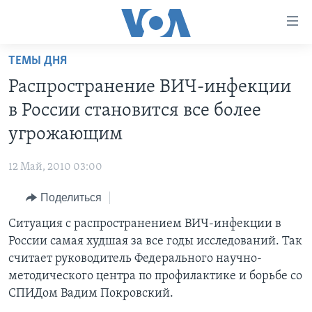
Линки
доступности
Перейти
ТЕМЫ ДНЯ
на
ГЛАВНОЕ
Распространение ВИЧ-инфекции
основной
ПРОГРАММЫ
контент
в России становится все более
ПРОЕКТЫ
Перейти
АМЕРИКА
угрожающим
к
ЭКСПЕРТИЗА
НОВОСТИ ЗА МИНУТУ
УЧИМ АНГЛИЙСКИЙ
основной
12 Май, 2010 03:00
ИНТЕРВЬЮ
ИТОГИ
НАША АМЕРИКАНСКАЯ ИСТОРИЯ
навигации
Перейти
Поделиться
ФАКТЫ ПРОТИВ ФЕЙКОВ
ПОЧЕМУ ЭТО ВАЖНО?
А КАК В АМЕРИКЕ?
в
Ситуация с распространением ВИЧ-инфекции в
ЗА СВОБОДУ ПРЕССЫ
ДИСКУССИЯ VOA
АРТЕФАКТЫ
поиск
России самая худшая за все годы исследований. Так
УЧИМ АНГЛИЙСКИЙ
ДЕТАЛИ
АМЕРИКАНСКИЕ ГОРОДКИ
считает руководитель Федерального научно-
ВИДЕО
методического центра по профилактике и борьбе со
НЬЮ-ЙОРК NEW YORK
ТЕСТЫ
СПИДом Вадим Покровский.
ПОДПИСКА НА НОВОСТИ
АМЕРИКА. БОЛЬШОЕ ПУТЕШЕСТВИЕ