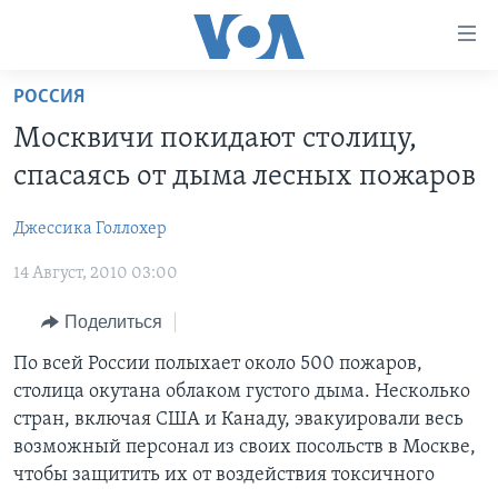
Линки
доступности
Перейти
РОССИЯ
на
ГЛАВНОЕ
Москвичи покидают столицу,
основной
ПРОГРАММЫ
контент
спасаясь от дыма лесных пожаров
ПРОЕКТЫ
Перейти
АМЕРИКА
к
Джессика Голлохер
ЭКСПЕРТИЗА
НОВОСТИ ЗА МИНУТУ
УЧИМ АНГЛИЙСКИЙ
основной
14 Август, 2010 03:00
ИНТЕРВЬЮ
ИТОГИ
НАША АМЕРИКАНСКАЯ ИСТОРИЯ
навигации
Перейти
ФАКТЫ ПРОТИВ ФЕЙКОВ
ПОЧЕМУ ЭТО ВАЖНО?
А КАК В АМЕРИКЕ?
Поделиться
в
ЗА СВОБОДУ ПРЕССЫ
ДИСКУССИЯ VOA
АРТЕФАКТЫ
По всей России полыхает около 500 пожаров,
поиск
столица окутана облаком густого дыма. Несколько
УЧИМ АНГЛИЙСКИЙ
ДЕТАЛИ
АМЕРИКАНСКИЕ ГОРОДКИ
стран, включая США и Канаду, эвакуировали весь
ВИДЕО
НЬЮ-ЙОРК NEW YORK
ТЕСТЫ
возможный персонал из своих посольств в Москве,
чтобы защитить их от воздействия токсичного
ПОДПИСКА НА НОВОСТИ
АМЕРИКА. БОЛЬШОЕ ПУТЕШЕСТВИЕ