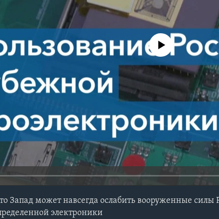
No media source currently avail
то Запад может навсегда ослабить вооруженные силы Р
определенной электроники