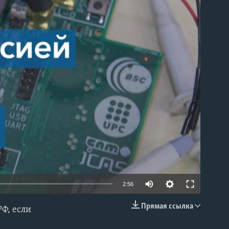
able
2:56
Прямая ссылка
Ф, если
EMBED