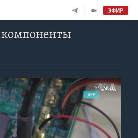
ЭФИР
е компоненты
EMBED