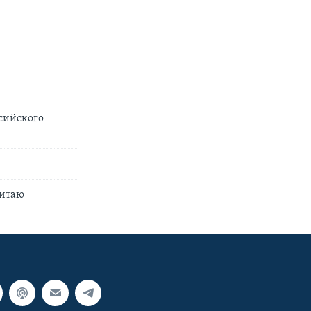
сийского
Китаю