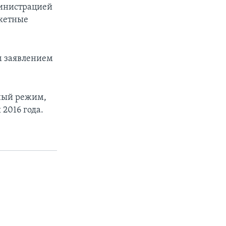
министрацией
акетные
м заявлением
ный режим,
2016 года.