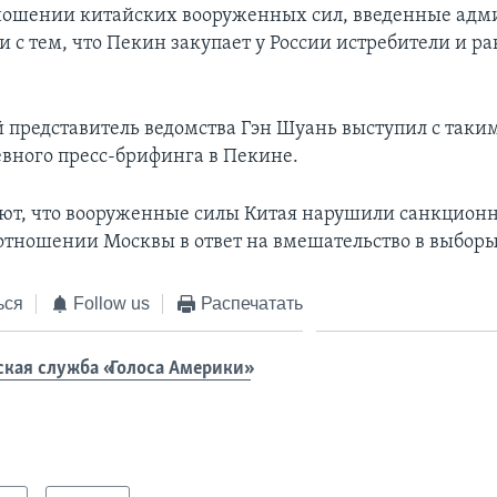
ношении китайских вооруженных сил, введенные ад
и с тем, что Пекин закупает у России истребители и р
представитель ведомства Гэн Шуань выступил с таки
евного пресс-брифинга в Пекине.
ют, что вооруженные силы Китая нарушили санкцион
отношении Москвы в ответ на вмешательство в выборы 
ься
Follow us
Распечатать
ская служба «Голоса Америки»