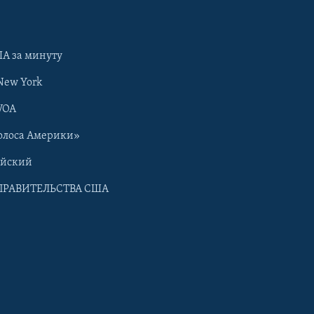
А за минуту
New York
VOA
олоса Америки»
ийский
ПРАВИТЕЛЬСТВА США