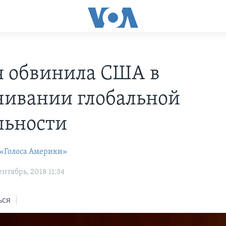
я обвинила США в
чивании глобальной
льности
 «Голоса Америки»
нтябрь, 2018 11:34
ься