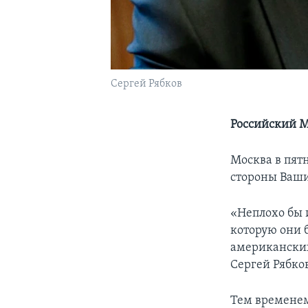
Сергей Рябков
Российский М
Москва в пят
стороны Ваши
«Неплохо бы 
которую они 
американских
Сергей Рябков
Тем временем