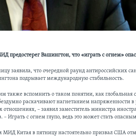
ИД предостерег Вашингтон, что «играть с огнем» опа
ницу заявила, что очередной раунд антироссийских са
нгтона подрывает международную стабильность.
им также вспомнить о таком понятии, как глобальная 
бездумно раскачивают нагнетанием напряженности в 
 отношениях, – заявил заместитель министра иностр
. – Играть с огнем глупо, ведь это может стать опасным
 МИД Китая в пятницу настоятельно призвал США от