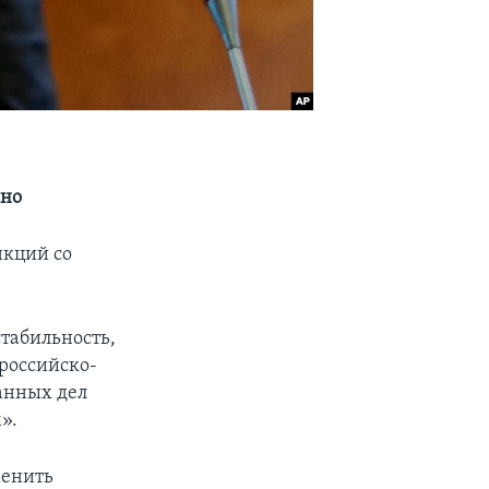
сно
нкций со
стабильность,
российско-
анных дел
».
менить