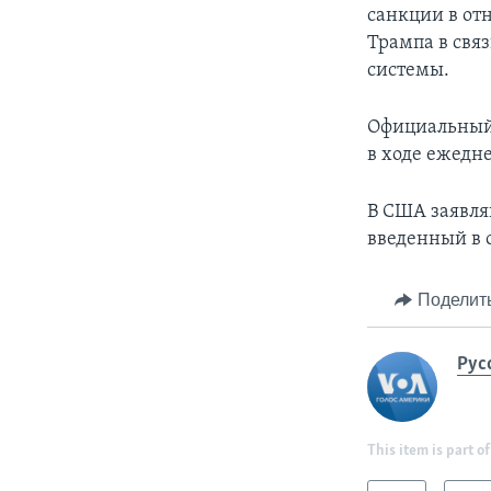
санкции в от
Трампа в связ
системы.
Официальный 
в ходе ежедн
В США заявля
введенный в 
Поделит
Рус
This item is part of