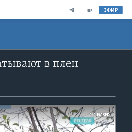
ЭФИР
атывают в плен
EMBED