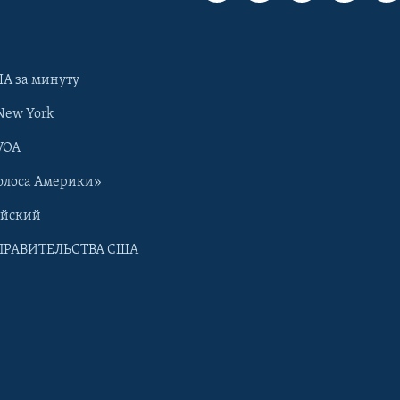
А за минуту
New York
VOA
олоса Америки»
ийский
ПРАВИТЕЛЬСТВА США