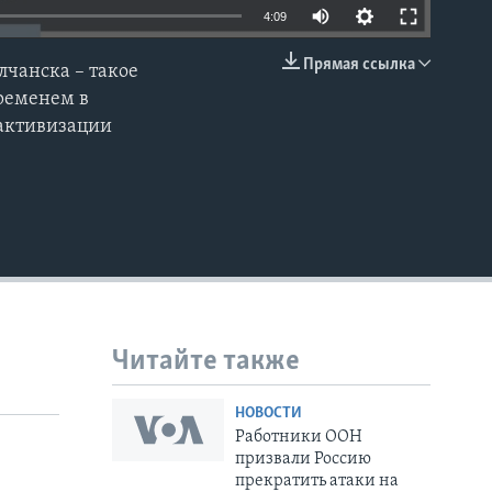
4:09
Прямая ссылка
лчанска – такое
EMBED
ременем в
 активизации
Читайте также
НОВОСТИ
Работники ООН
призвали Россию
прекратить атаки на