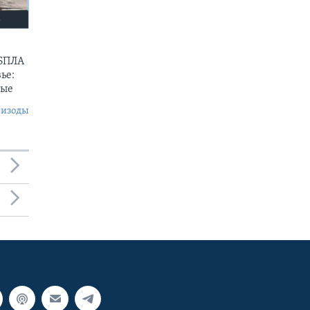
 БПЛА
ье:
ные
пизоды