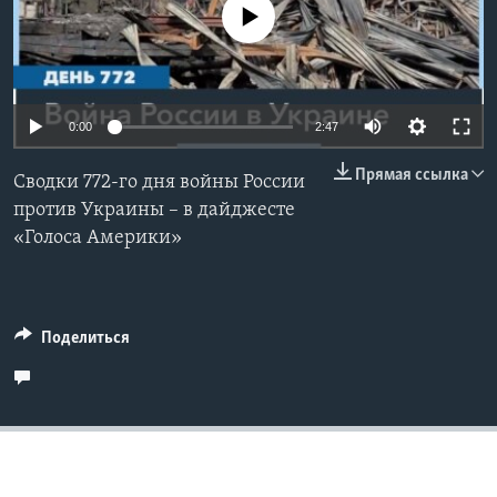
No media source currently available
Learning English
СОЦИАЛЬНЫЕ СЕТИ
0:00
2:47
Прямая ссылка
Сводки 772-го дня войны России
Языки
против Украины – в дайджесте
«Голоса Америки»
Поделиться