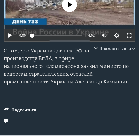
No media source currently available
Learning English
СОЦИАЛЬНЫЕ СЕТИ
0:00
4:02
Прямая ссылка
О том, что Украина догнала РФ по
Языки
производству БпЛА, в эфире
национального телемарафона заявил министр по
вопросам стратегических отраслей
промышленности Украины Александр Камышин
Поделиться