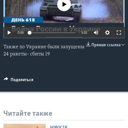
No media source currently available
Learning English
СОЦИАЛЬНЫЕ СЕТИ
0:00
3:02
Прямая ссылка
Также по Украине были запущены
Языки
24 ракеты- сбиты 19
Поделиться
Читайте также
НОВОСТИ