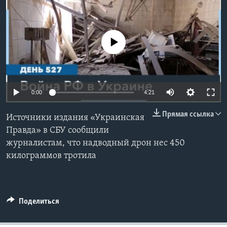
Learning English
No media source currently available
СОЦИАЛЬНЫЕ СЕТИ
Языки
0:00
4:21
Прямая ссылка
Источники издания «Украинская
Правда» в СБУ сообщили
журналистам, что надводный дрон нес 450
килограммов тротила
Поделиться