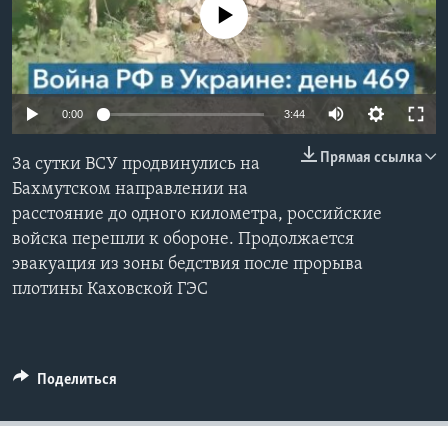
No media source currently available
Learning English
СОЦИАЛЬНЫЕ СЕТИ
0:00
3:44
Прямая ссылка
За сутки ВСУ продвинулись на
Языки
Бахмутском направлении на
расстояние до одного километра, российские
войска перешли к обороне. Продолжается
эвакуация из зоны бедствия после прорыва
плотины Каховской ГЭС
Поделиться