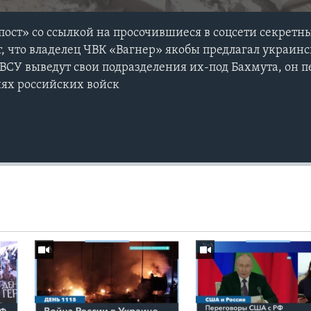
ост» со ссылкой на просочившиеся в соцcети секрет
, что владелец ЧВК «Вагнер» якобы предлагал украин
 ВСУ выведут свои подразделения их-под Бахмута, он п
ях российских войск