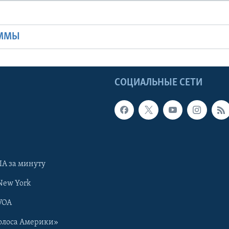
Ы
АММЫ
Ы
СОЦИАЛЬНЫЕ СЕТИ
А за минуту
New York
VOA
олоса Америки»