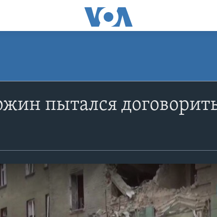
жин пытался договорить
й