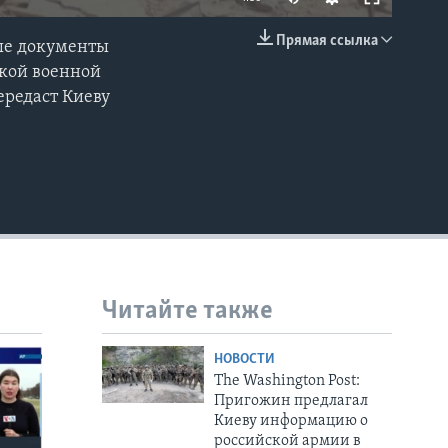
Прямая ссылка
ные документы
EMBED
ской военной
ередаст Киеву
Читайте также
НОВОСТИ
The Washington Post:
Пригожин предлагал
Киеву информацию о
российской армии в