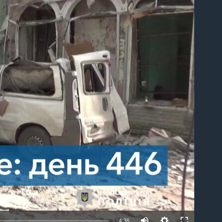
able
4:36