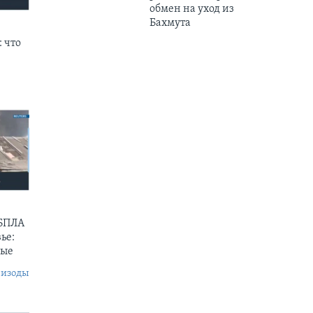
обмен на уход из
Бахмута
 что
 БПЛА
ье:
ные
пизоды