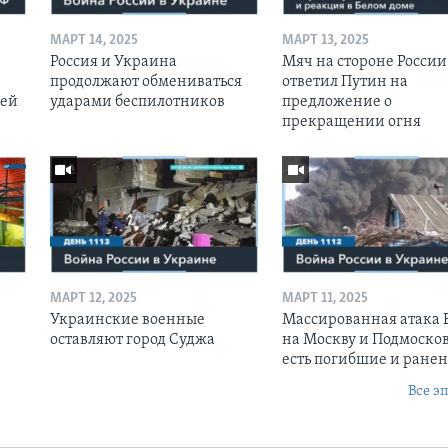
МАРТ 14, 2025
МАРТ 13, 2025
Россия и Украина
Мяч на стороне России:
продолжают обмениваться
ответил Путин на
оей
ударами беспилотников
предложение о
прекращении огня
МАРТ 12, 2025
МАРТ 11, 2025
Украинские военные
Массированная атака
оставляют город Суджа
на Москву и Подмосков
есть погибшие и ране
Все э