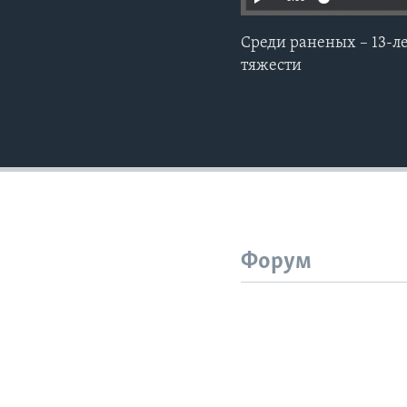
Среди раненых – 13-л
тяжести
Форум