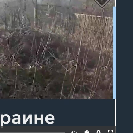
able
Auto
4:17