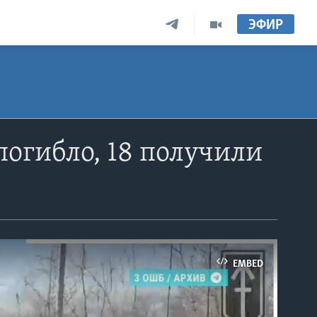
ЭФИР
погибло, 18 получили
EMBED