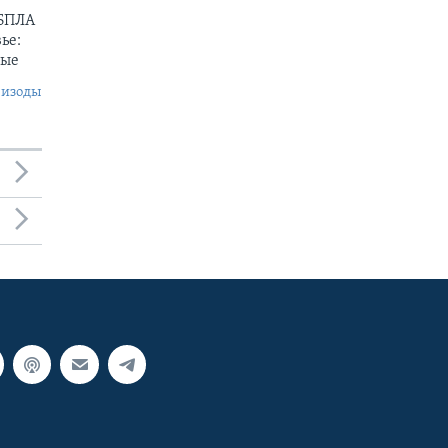
 БПЛА
ье:
ные
пизоды