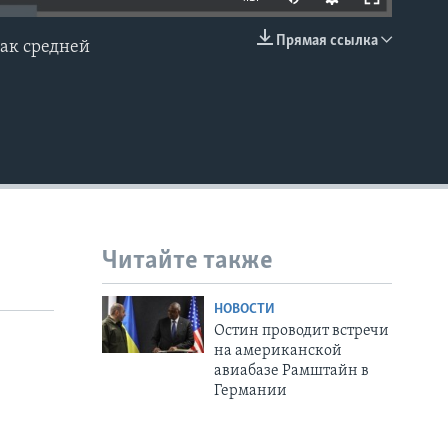
240p
Прямая ссылка
как средней
EMBED
360p
480p
720p
1080p
Читайте также
480p
НОВОСТИ
Остин проводит встречи
на американской
авиабазе Рамштайн в
Германии