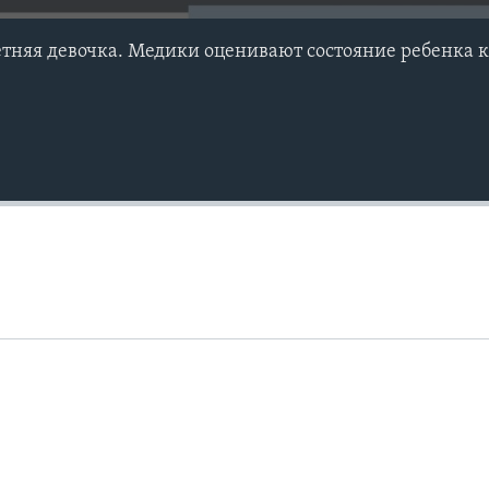
етняя девочка. Медики оценивают состояние ребенка 
Auto
240p
360p
720p
1080p