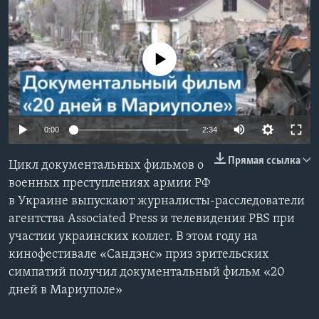
Learning English
No media source currently available
СОЦИАЛЬНЫЕ СЕТИ
Языки
0:00
2:34
Прямая ссылка
Цикл документальных фильмов о
военных преступлениях армии РФ
в Украине выпускают журналисты-расследователи
агентства Associated Press и телевидения PBS при
участии украинских коллег. В этом году на
кинофестивале «Сандэнс» приз зрительских
симпатий получил документальный фильм «20
дней в Мариуполе»