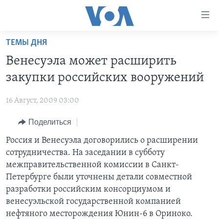
Линки
доступности
Перейти
ТЕМЫ ДНЯ
на
ГЛАВНОЕ
Венесуэла может расширить
основной
ПРОГРАММЫ
контент
закупки российских вооружений
ПРОЕКТЫ
Перейти
АМЕРИКА
к
16 Август, 2009 03:00
ЭКСПЕРТИЗА
НОВОСТИ ЗА МИНУТУ
УЧИМ АНГЛИЙСКИЙ
основной
Поделиться
ИНТЕРВЬЮ
ИТОГИ
НАША АМЕРИКАНСКАЯ ИСТОРИЯ
навигации
Перейти
ФАКТЫ ПРОТИВ ФЕЙКОВ
Россия и Венесуэла договорились о расширении
ПОЧЕМУ ЭТО ВАЖНО?
А КАК В АМЕРИКЕ?
в
сотрудничества. На заседании в субботу
ЗА СВОБОДУ ПРЕССЫ
ДИСКУССИЯ VOA
АРТЕФАКТЫ
поиск
межправительственной комиссии в Санкт-
УЧИМ АНГЛИЙСКИЙ
ДЕТАЛИ
АМЕРИКАНСКИЕ ГОРОДКИ
Петербурге были уточнены детали совместной
разработки российским консорциумом и
ВИДЕО
НЬЮ-ЙОРК NEW YORK
ТЕСТЫ
венесуэльской государственной компанией
ПОДПИСКА НА НОВОСТИ
АМЕРИКА. БОЛЬШОЕ ПУТЕШЕСТВИЕ
нефтяного месторождения Юнин-6 в Ориноко.