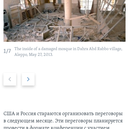
The inside of a damaged mosque in Dahra Abd Rabbo village,
1/7
Aleppo, May 27, 2013.
P
Д
r
а
e
л
v
ь
i
ш
o
е
США и Россия стараются организовать переговоры
u
в следующем месяце. Эти переговоры планируется
s
провести в формате конференции с участием