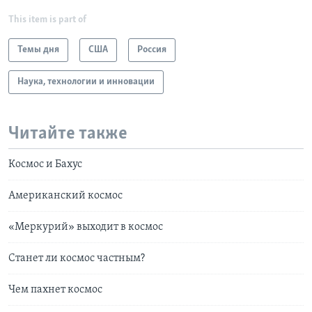
This item is part of
Темы дня
США
Россия
Наука, технологии и инновации
Читайте также
Космос и Бахус
Американский космос
«Меркурий» выходит в космос
Станет ли космос частным?
Чем пахнет космос