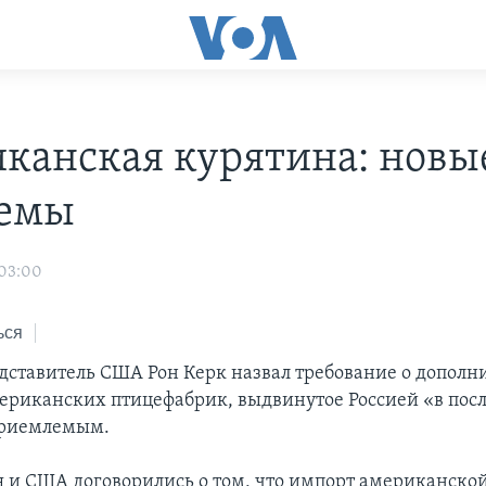
канская курятина: новы
лемы
 03:00
ься
дставитель США Рон Керк назвал требование о допол
ериканских птицефабрик, выдвинутое Россией «в по
приемлемым.
я и США договорились о том, что импорт американско