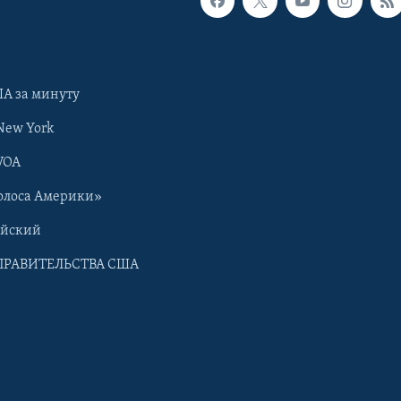
А за минуту
New York
VOA
олоса Америки»
ийский
ПРАВИТЕЛЬСТВА США