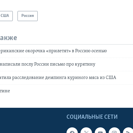
США
Россия
также
риканские окорочка «прилетят» в Россию осенью
аписали послу России письмо про курятину
атила расследование демпинга куриного мяса из США
ятине
Ы
СОЦИАЛЬНЫЕ СЕТИ