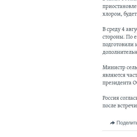
приостановле
хлором, будет
В среду 4 авг
стороны. По 
подготовили м
дополнительн
Министр сель
являются час
президента О
Россия согла
после встреч
Поделит