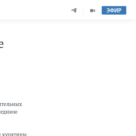
ЭФИР
е
нительных
следнюю
й курятины,