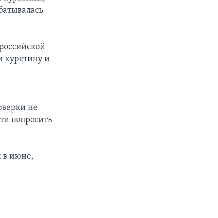
абатывалась
 российской
и курятину и
оверки не
сти попросить
 в июне,