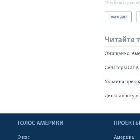
This item is part of
Темы дня
Читайте 
Онищенко: Аме
Сенаторы США н
Украина прекр
Диоксин в кур
ГОЛОС АМЕРИКИ
ПРОЕКТ
О нас
Америка