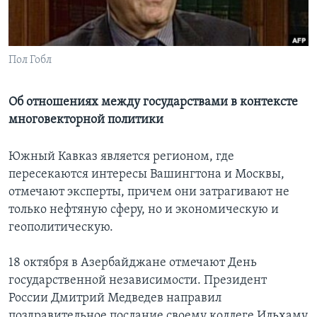
Learning English
Пол Гобл
СОЦИАЛЬНЫЕ СЕТИ
Об отношениях между государствами в контексте
многовекторной политики
Языки
Южный Кавказ является регионом, где
пересекаются интересы Вашингтона и Москвы,
отмечают эксперты, причем они затрагивают не
только нефтяную сферу, но и экономическую и
геополитическую.
18 октября в Азербайджане отмечают День
государственной независимости. Президент
России Дмитрий Медведев направил
поздравительное послание своему коллеге Ильхаму