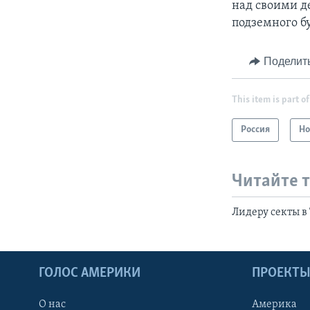
над своими д
подземного б
Поделит
This item is part of
Россия
Но
Читайте 
Лидеру секты в
ГОЛОС АМЕРИКИ
ПРОЕКТ
О нас
Америка