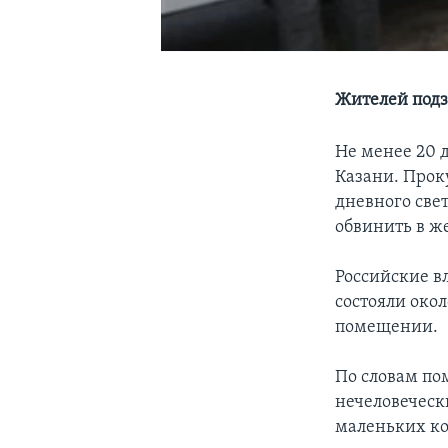
Жителей подз
Не менее 20 
Казани. Прок
дневного све
обвинить в ж
Российские в
состояли окол
помещении.
По словам по
нечеловеческ
маленьких ко