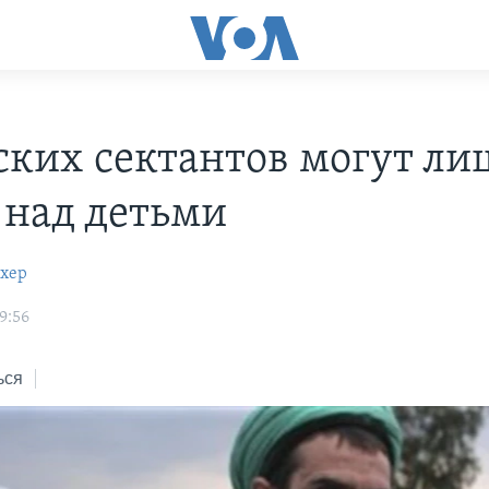
ских сектантов могут ли
 над детьми
охер
19:56
ься