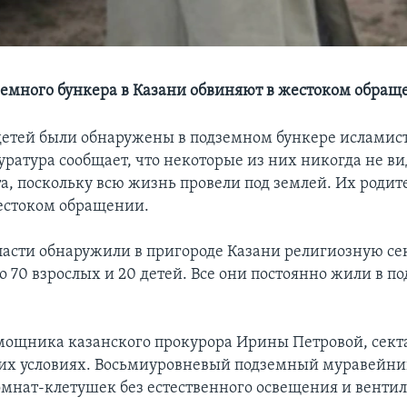
емного бункера в Казани обвиняют в жестоком обращ
детей были обнаружены в подземном бункере исламист
уратура сообщает, что некоторые из них никогда не в
та, поскольку всю жизнь провели под землей. Их родит
естоком обращении.
ласти обнаружили в пригороде Казани религиозную сек
о 70 взрослых и 20 детей. Все они постоянно жили в 
мощника казанского прокурора Ирины Петровой, сект
их условиях. Восьмиуровневый подземный муравейник
мнат-клетушек без естественного освещения и венти