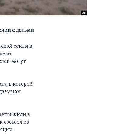
ении с детьми
ской секты в
идели
елей могут
ту, в которой
подземном
анты жили в
 состоял из
ляции.