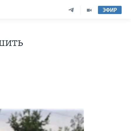
ЭФИР
шить