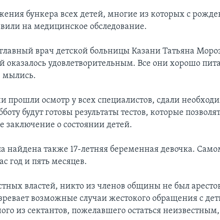
жения бункера всех детей, многие из которых с рожд
авили на медицинское обследование.
 главный врач детской больницы Казани Татьяна Мороз
ей оказалось удовлетворительным. Все они хорошо пита
е мылись.
ни прошли осмотр у всех специалистов, сдали необход
бботу будут готовы результаты тестов, которые позволя
е заключение о состоянии детей.
ла найдена также 17-летняя беременная девочка. Сам
ас год и пять месяцев.
стных властей, никто из членов общины не был аресто
зревает возможные случаи жестокого обращения с дет
ного из сектантов, пожелавшего остаться неизвестным,