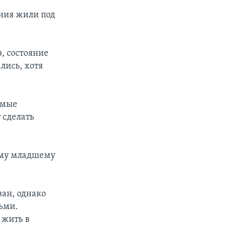
ения жили под
, состояние
лись, хотя
имые
т сделать
ому младшему
ван, однако
ьми.
 жить в