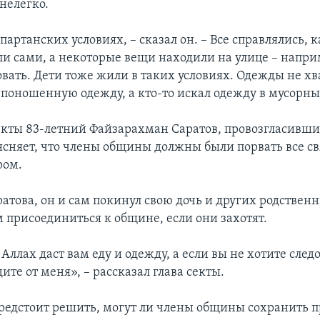
нелегко.
артанских условиях, – сказал он. – Все справлялись, к
ли сами, а некоторые вещи находили на улице – напри
вать. Дети тоже жили в таких условиях. Одежды не хв
 поношенную одежду, а кто-то искал одежду в мусорны
екты 83-летний Файзарахман Саратов, провозгласивши
ясняет, что члены общины должны были порвать все св
ром.
атова, он и сам покинул свою дочь и других родственн
 присоединиться к общине, если они захотят.
 Аллах даст вам еду и одежду, а если вы не хотите следо
ите от меня», – рассказал глава секты.
предстоит решить, могут ли члены общины сохранить п