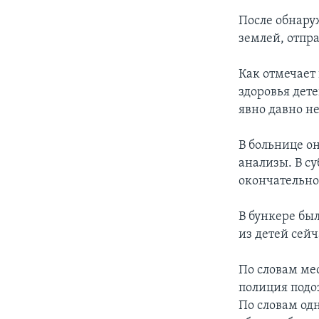
После обнару
землей, отпр
Как отмечает
здоровья дет
явно давно н
В больнице о
анализы. В су
окончательно
В бункере бы
из детей сейч
По словам ме
полиция подо
По словам од