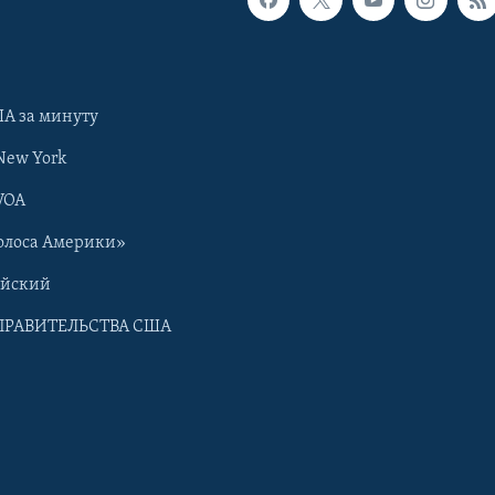
А за минуту
New York
VOA
олоса Америки»
ийский
ПРАВИТЕЛЬСТВА США