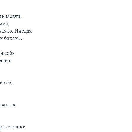
ак могли.
мер,
атало. Иногда
х баках».
й себя
язи с
иков,
вать за
раво опеки