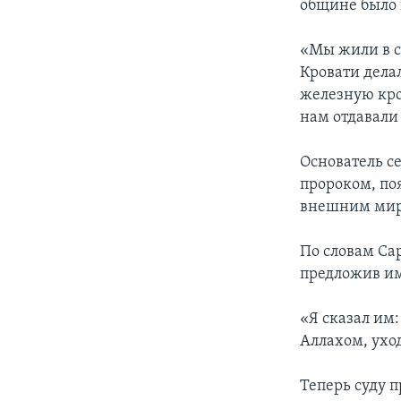
общине было 
«Мы жили в сп
Кровати дела
железную кро
нам отдавали
Основатель с
пророком, по
внешним ми
По словам Сар
предложив им
«Я сказал им:
Аллахом, уход
Теперь суду 