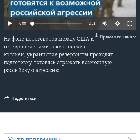
Learning English
0:00
2:31
СОЦИАЛЬНЫЕ СЕТИ
Прямая ссылка
На фоне переговоров между США и
их европейскими союзниками с
Россией, украинские резервисты проходят
Языки
подготовку, готовясь отражать возможную
российскую агрессию
Поделиться