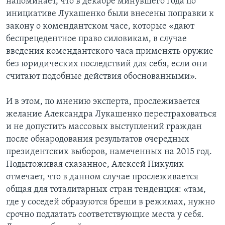
напоминает, что в декабре минувшего года по
инициативе Лукашенко были внесены поправки к
закону о комендантском часе, которые «дают
беспрецедентное право силовикам, в случае
введения комендантского часа применять оружие
без юридических последствий для себя, если они
считают подобные действия обоснованными».
И в этом, по мнению эксперта, прослеживается
желание Александра Лукашенко перестраховаться
и не допустить массовых выступлений граждан
после обнародования результатов очередных
президентских выборов, намеченных на 2015 год.
Подытоживая сказанное, Алексей Пикулик
отмечает, что в данном случае прослеживается
общая для тоталитарных стран тенденция: «там,
где у соседей образуются бреши в режимах, нужно
срочно подлатать соответствующие места у себя.