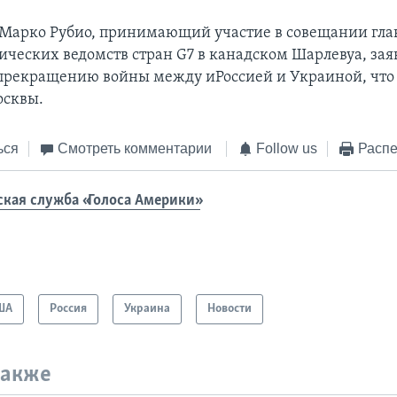
 Марко Рубио, принимающий участие в совещании гла
ческих ведомств стран G7 в канадском Шарлевуа, заяв
прекращению войны между иРоссией и Украиной, что
осквы.
ься
Смотреть комментарии
Follow us
Распе
ская служба «Голоса Америки»
ША
Россия
Украина
Новости
также