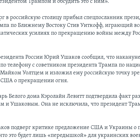
резидентом Трампом и обсудить это с ним».
ерг в российскую столицу прибыл спецпосланник прези
мпа по Ближнему Востоку Стив Уиткофф, играющий в
матических усилиях по прекращению войны между Ро
зидента России Юрий Ушаков сообщил, что наканун
 по телефону с советником президента Трампа по нац
 Майком Уолтцем и изложил ему российскую точку зре
 США о прекращении огня.
арь Белого дома Кэролайн Левитт подтвердила факт ра
м и Ушаковым. Она не исключила, что президент Тра
аков подверг критике предложение США и Украины о
, что это будет лишь «передышкой» для украинских во