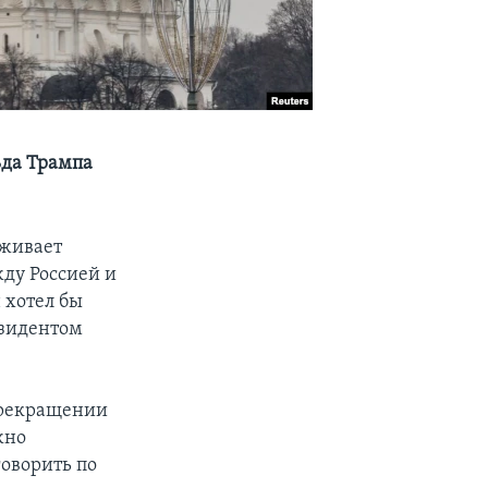
ьда Трампа
рживает
ду Россией и
 хотел бы
езидентом
прекращении
жно
оворить по