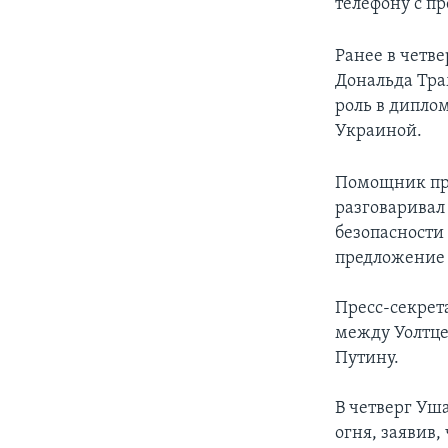
телефону с п
Ранее в четв
Дональда Тра
роль в дипло
Украиной.
Помощник пре
разговаривал
безопасности
предложение
Пресс-секрет
между Уолтце
Путину.
В четверг Уш
огня, заявив