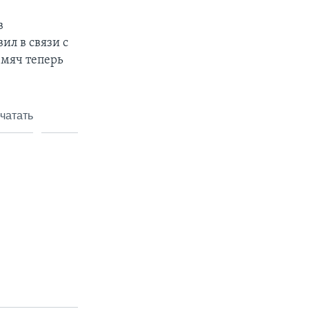
в
ил в связи с
 мяч теперь
чатать