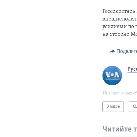
Госсекретарь
внешнеполити
усилиями по 
на стороне М
Поделит
Рус
This item is part of
В мире
С
Читайте 