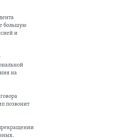
дента
се большую
ссией и
е
иональной
ния на
зговора
мп позвонит
 прекращении
енных.