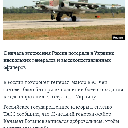
Learning English
СОЦИАЛЬНЫЕ СЕТИ
Языки
С начала вторжения Россия потеряла в Украине
нескольких генералов и высокопоставленных
офицеров
В России похоронен генерал-майор ВВС, чей
самолет был сбит при выполнении боевого задания
в ходе вторжения его страны в Украину.
Российское государственное информагентство
ТАСС сообщило, что 63-летний генерал-майор
Канамат Боташев записался добровольцем, чтобы