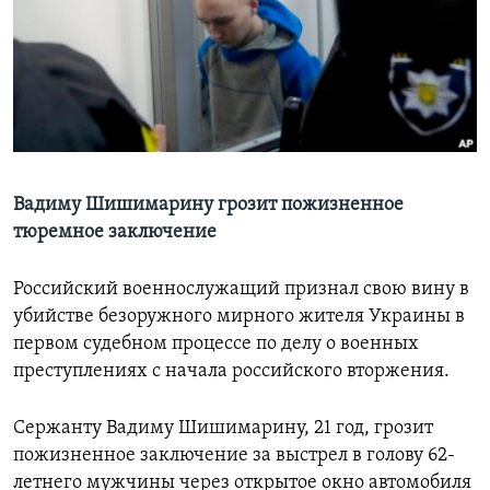
Learning English
СОЦИАЛЬНЫЕ СЕТИ
Языки
Вадиму Шишимарину грозит пожизненное
тюремное заключение
Российский военнослужащий признал свою вину в
убийстве безоружного мирного жителя Украины в
первом судебном процессе по делу о военных
преступлениях с начала российского вторжения.
Сержанту Вадиму Шишимарину, 21 год, грозит
пожизненное заключение за выстрел в голову 62-
летнего мужчины через открытое окно автомобиля